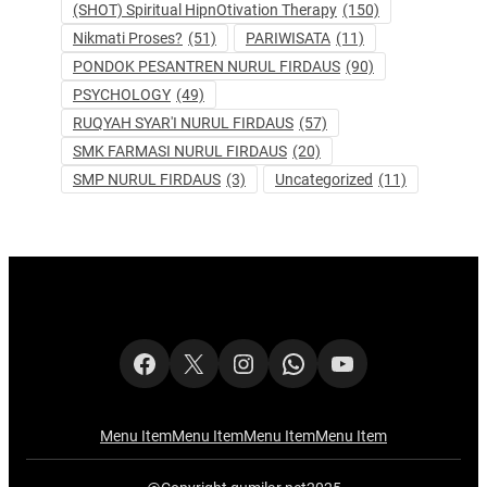
(SHOT) Spiritual HipnOtivation Therapy
(150)
Nikmati Proses?
(51)
PARIWISATA
(11)
PONDOK PESANTREN NURUL FIRDAUS
(90)
PSYCHOLOGY
(49)
RUQYAH SYAR'I NURUL FIRDAUS
(57)
SMK FARMASI NURUL FIRDAUS
(20)
SMP NURUL FIRDAUS
(3)
Uncategorized
(11)
Facebook
X
Instagram
WhatsApp
YouTube
Menu Item
Menu Item
Menu Item
Menu Item