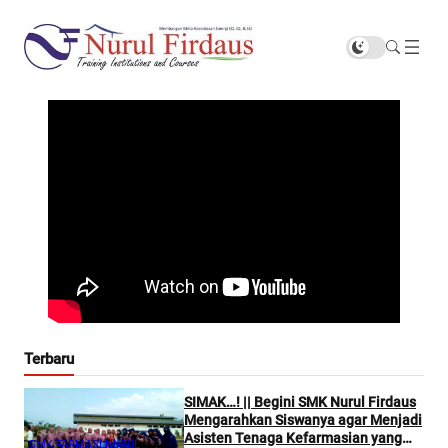
Terbaru
SIMAK…! || Begini SMK Nurul Firdaus
Mengarahkan Siswanya agar Menjadi
Asisten Tenaga Kefarmasian yang
SMK FARMASI NURUL