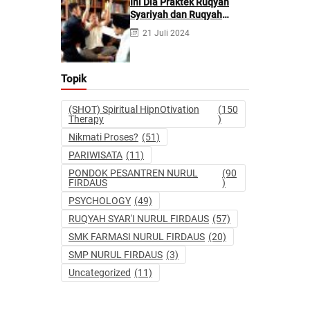
Ini Dia Praktek Ruqyah
Syariyah dan Ruqyah
Syetan Menurut Dr Gumilar
21 Juli 2024
Topik
(SHOT) Spiritual HipnOtivation
(150
Therapy
)
Nikmati Proses?
(51)
PARIWISATA
(11)
PONDOK PESANTREN NURUL
(90
FIRDAUS
)
PSYCHOLOGY
(49)
RUQYAH SYAR'I NURUL FIRDAUS
(57)
SMK FARMASI NURUL FIRDAUS
(20)
SMP NURUL FIRDAUS
(3)
Uncategorized
(11)