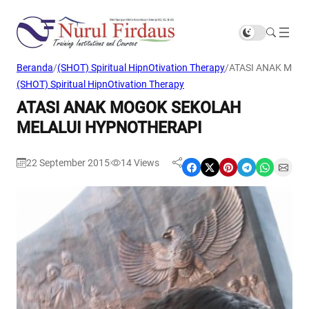
Beranda
/
(SHOT) Spiritual HipnOtivation Therapy
/
ATASI ANAK MOG
(SHOT) Spiritual HipnOtivation Therapy
ATASI ANAK MOGOK SEKOLAH
MELALUI HYPNOTHERAPI
22 September 2015
14
Views
|
Share on Facebook
Share on X
Share on Pinterest
Share on Telegram
Share on WhatsApp
Share on Email