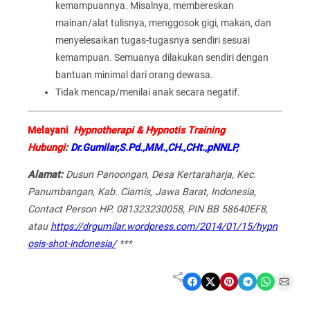
kemampuannya. Misalnya, membereskan
mainan/alat tulisnya, menggosok gigi, makan, dan
menyelesaikan tugas-tugasnya sendiri sesuai
kemampuan. Semuanya dilakukan sendiri dengan
bantuan minimal dari orang dewasa.
Tidak mencap/menilai anak secara negatif.
Melayani
Hypnotherapi & Hypnotis Training
Hubungi
:
Dr.Gumilar,S.Pd.,MM.,CH.,CHt.,pNNLP,
Alamat:
D
usun Panoongan, Desa Kertaraharja, Kec.
Panumbangan, Kab. Ciamis, Jawa Barat, Indonesia,
Contact Person HP. 081323230058, PIN BB 58640EF8,
atau
https://drgumilar.wordpress.com/2014/01/15/hypn
osis-shot-indonesia/
***
Share on Facebook
Share on X
Share on Pinterest
Share on Telegram
Share on WhatsApp
Share on Email