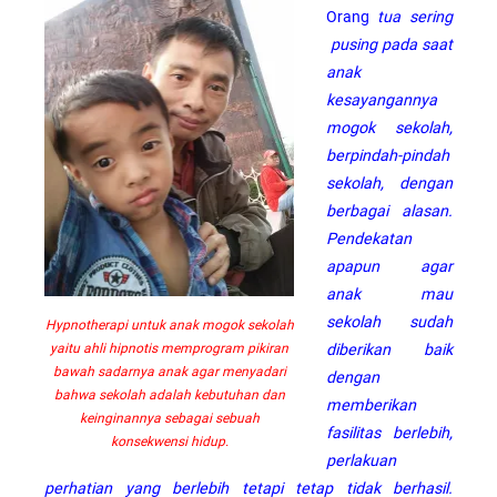
Orang
tua sering
pusing pada saat
anak
kesayangannya
mogok sekolah,
berpindah-pindah
sekolah, dengan
berbagai alasan.
Pendekatan
apapun agar
anak mau
sekolah sudah
Hypnotherapi untuk anak mogok sekolah
diberikan baik
yaitu ahli hipnotis memprogram pikiran
bawah sadarnya anak agar menyadari
dengan
bahwa sekolah adalah kebutuhan dan
memberikan
keinginannya sebagai sebuah
fasilitas berlebih,
konsekwensi hidup.
perlakuan
perhatian yang berlebih tetapi tetap tidak berhasil.