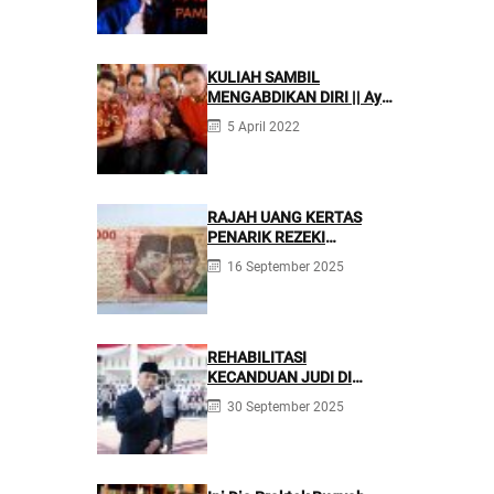
KULIAH SAMBIL
MENGABDIKAN DIRI || Ayo
Mondok di Pesantren
5 April 2022
Nurul Firdaus
RAJAH UANG KERTAS
PENARIK REZEKI
BERLIMPAH
16 September 2025
REHABILITASI
KECANDUAN JUDI DI
PONPES NURUL FIRDAUS ||
30 September 2025
Kecanduan Judi
Berpotensi Melakukan
Kejahatan Pidana dan
Perdata