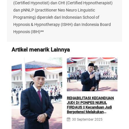
(Certified Hypnotist) dan CHt (Certified Hypnotherapist)
dan pNNLP (practitioner Neo Neuro Linguistic
Programing) diperoleh dari Indonesian School of
Hypnosis & Hypnotherapy (ISHH) dan Indonesia Board
Hypnosis (IBH)**
Artikel menarik Lainnya
REHABILITASI KECANDUAN
JUDI DI PONPES NURUL
FIRDAUS || Kecanduan Judi
Berpotensi Melakukan
KLI
Kejahatan Pidana dan Perdata
RUQ
30 September 2025
TER
Fir