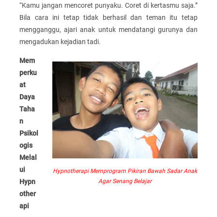
“Kamu jangan mencoret punyaku. Coret di kertasmu saja.”
Bila cara ini tetap tidak berhasil dan teman itu tetap
mengganggu, ajari anak untuk mendatangi gurunya dan
mengadukan kejadian tadi.
Mem
perku
at
Daya
Taha
n
Psikol
ogis
Melal
ui
Hypnotherapi Memprogram Pikiran Bawah Sadar Anak
Hypn
Agar Senang Belajar
other
api