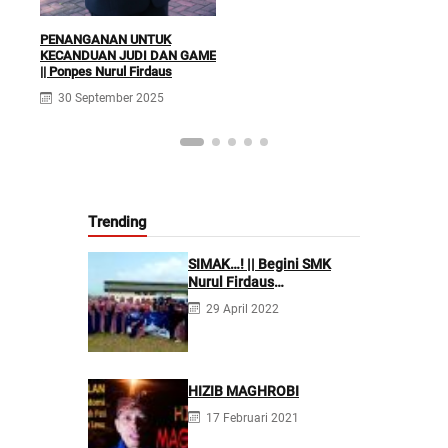
PENANGANAN UNTUK
KECANDUAN JUDI DAN GAME
|| Ponpes Nurul Firdaus
30 September 2025
Trending
SIMAK…! || Begini SMK
Nurul Firdaus
Mengarahkan Siswanya
29 April 2022
agar Menjadi Asisten
Tenaga Kefarmasian yang
Profesional
HIZIB MAGHROBI
17 Februari 2021