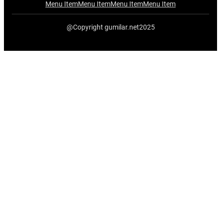
Menu Item
Menu Item
Menu Item
Menu Item
@Copyright gumilar.net2025