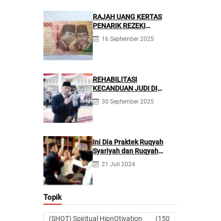
RAJAH UANG KERTAS
PENARIK REZEKI
BERLIMPAH
16 September 2025
REHABILITASI
KECANDUAN JUDI DI
PONPES NURUL FIRDAUS ||
30 September 2025
Kecanduan Judi
Berpotensi Melakukan
Kejahatan Pidana dan
Perdata
Ini Dia Praktek Ruqyah
Syariyah dan Ruqyah
Syetan Menurut Dr Gumilar
21 Juli 2024
Topik
(SHOT) Spiritual HipnOtivation
(150