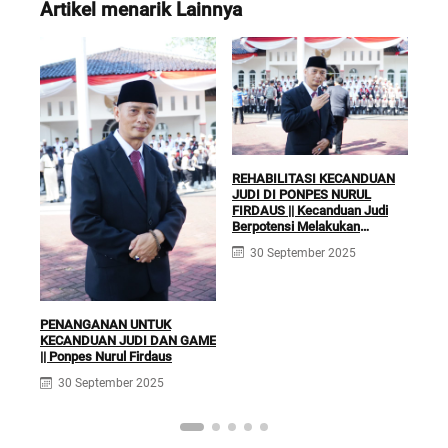
Artikel menarik Lainnya
REHABILITASI KECANDUAN
JUDI DI PONPES NURUL
FIRDAUS || Kecanduan Judi
Berpotensi Melakukan
KLI
Kejahatan Pidana dan Perdata
RUQ
30 September 2025
TER
Fir
PENANGANAN UNTUK
KECANDUAN JUDI DAN GAME
|| Ponpes Nurul Firdaus
30 September 2025