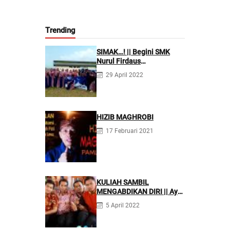
Trending
SIMAK…! || Begini SMK
Nurul Firdaus
Mengarahkan Siswanya
29 April 2022
agar Menjadi Asisten
Tenaga Kefarmasian yang
Profesional
HIZIB MAGHROBI
17 Februari 2021
KULIAH SAMBIL
MENGABDIKAN DIRI || Ayo
Mondok di Pesantren
5 April 2022
Nurul Firdaus