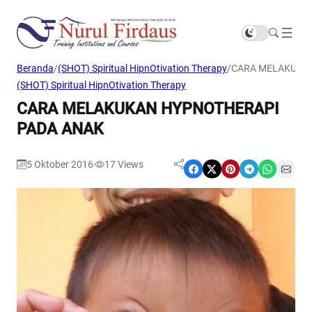
Beranda
/
(SHOT) Spiritual HipnOtivation Therapy
/
CARA MELAKUKA
(SHOT) Spiritual HipnOtivation Therapy
CARA MELAKUKAN HYPNOTHERAPI
PADA ANAK
5 Oktober 2016
17
Views
|
Share on Facebook
Share on X
Share on Pinterest
Share on Telegram
Share on WhatsApp
Share on Email