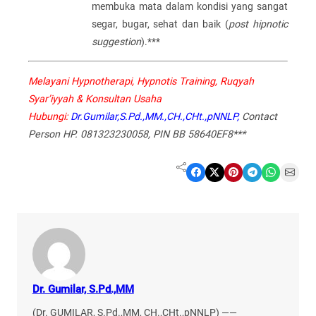
membuka mata dalam kondisi yang sangat
segar, bugar, sehat dan baik (
post hipnotic
suggestion
).***
Melayani Hypnotherapi, Hypnotis Training, Ruqyah
Syar’iyyah & Konsultan Usaha
Hubungi:
Dr.Gumilar,S.Pd.,MM.,CH.,CHt.,pNNLP,
Contact
Person HP. 081323230058, PIN BB 58640EF8***
Share on Facebook
Share on X
Share on Pinterest
Share on Telegram
Share on WhatsApp
Share on Email
Dr. Gumilar, S.Pd.,MM
(Dr. GUMILAR, S.Pd.,MM, CH.,CHt.,pNNLP) ——