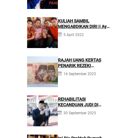
KULIAH SAMBIL
MENGABDIKAN DIRI || Ayo
Mondok di Pesantren
5 April 2022
Nurul Firdaus
RAJAH UANG KERTAS
PENARIK REZEKI
BERLIMPAH
16 September 2025
REHABILITASI
KECANDUAN JUDI DI
PONPES NURUL FIRDAUS ||
30 September 2025
Kecanduan Judi
Berpotensi Melakukan
Kejahatan Pidana dan
Perdata