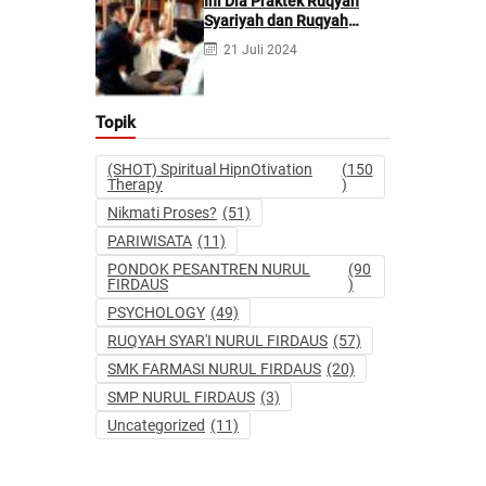
Ini Dia Praktek Ruqyah
Syariyah dan Ruqyah
Syetan Menurut Dr Gumilar
21 Juli 2024
Topik
(SHOT) Spiritual HipnOtivation
(150
Therapy
)
Nikmati Proses?
(51)
PARIWISATA
(11)
PONDOK PESANTREN NURUL
(90
FIRDAUS
)
PSYCHOLOGY
(49)
RUQYAH SYAR'I NURUL FIRDAUS
(57)
SMK FARMASI NURUL FIRDAUS
(20)
SMP NURUL FIRDAUS
(3)
Uncategorized
(11)