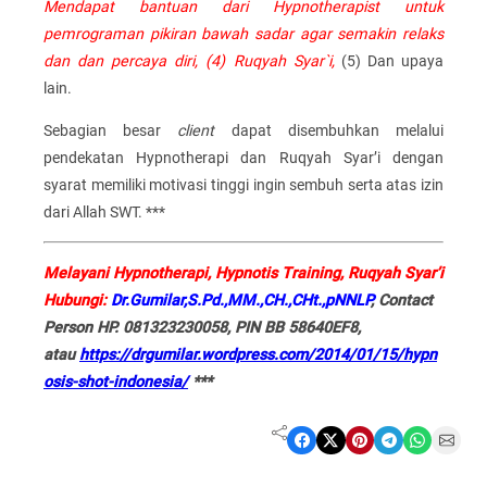
Mendapat bantuan dari Hypnotherapist untuk
pemrograman pikiran bawah sadar agar semakin relaks
dan dan percaya diri, (4) Ruqyah Syar`i,
(5) Dan upaya
lain.
Sebagian besar
client
dapat disembuhkan melalui
pendekatan Hypnotherapi dan Ruqyah Syar’i dengan
syarat memiliki motivasi tinggi ingin sembuh serta atas izin
dari Allah SWT. ***
Melayani Hypnotherapi, Hypnotis Training, Ruqyah Syar’i
Hubungi:
Dr.Gumilar,S.Pd.,MM.,CH.,CHt.,pNNLP
, Contact
Person HP. 081323230058, PIN BB 58640EF8,
atau
https://drgumilar.wordpress.com/2014/01/15/hypn
osis-shot-indonesia/
***
Share on Facebook
Share on X
Share on Pinterest
Share on Telegram
Share on WhatsApp
Share on Email