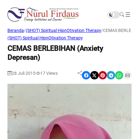
Beranda
/
(SHOT) Spiritual HipnOtivation Therapy
/
CEMAS BERLEBIHA
(SHOT) Spiritual HipnOtivation Therapy
CEMAS BERLEBIHAN (Anxiety
Depresan)
28 Juli 2015
17
Views
|
Share on Facebook
Share on X
Share on Pinterest
Share on Telegram
Share on WhatsApp
Share on Email