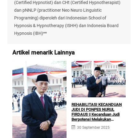
(Certified Hypnotist) dan CHt (Certified Hypnotherapist)
dan pNNLP (practitioner Neo Neuro Linguistic
Programing) diperoleh dari Indonesian School of
Hypnosis & Hypnotherapy (ISHH) dan Indonesia Board
Hypnosis (IBH)**
Artikel menarik Lainnya
REHABILITASI KECANDUAN
JUDI DI PONPES NURUL
FIRDAUS || Kecanduan Judi
Berpotensi Melakukan
KLI
Kejahatan Pidana dan Perdata
RUQ
30 September 2025
TER
Fir