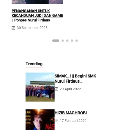
PENANGANAN UNTUK
KECANDUAN JUDI DAN GAME
|| Ponpes Nurul Firdaus
30 September 2025
Trending
SIMAK…! || Begini SMK
Nurul Firdaus
Mengarahkan Siswanya
29 April 2022
agar Menjadi Asisten
Tenaga Kefarmasian yang
Profesional
HIZIB MAGHROBI
17 Februari 2021