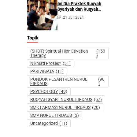
Ini Dia Praktek Ruqyah
Syariyah dan Ruqyah
Syetan Menurut Dr Gumilar
21 Juli 2024
Topik
(SHOT) Spiritual HipnOtivation
(150
Therapy
)
Nikmati Proses?
(51)
PARIWISATA
(11)
PONDOK PESANTREN NURUL
(90
FIRDAUS
)
PSYCHOLOGY
(49)
RUQYAH SYAR'I NURUL FIRDAUS
(57)
SMK FARMASI NURUL FIRDAUS
(20)
SMP NURUL FIRDAUS
(3)
Uncategorized
(11)