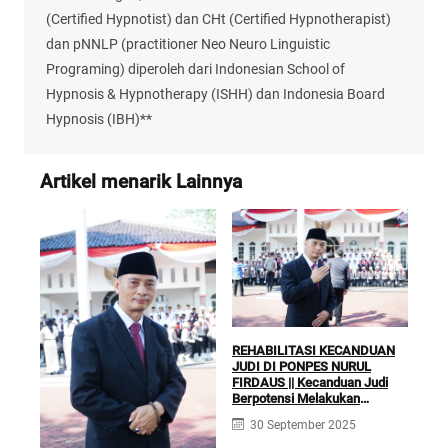
(Certified Hypnotist) dan CHt (Certified Hypnotherapist)
dan pNNLP (practitioner Neo Neuro Linguistic
Programing) diperoleh dari Indonesian School of
Hypnosis & Hypnotherapy (ISHH) dan Indonesia Board
Hypnosis (IBH)**
Artikel menarik Lainnya
REHABILITASI KECANDUAN
JUDI DI PONPES NURUL
FIRDAUS || Kecanduan Judi
Berpotensi Melakukan
KLI
Kejahatan Pidana dan Perdata
RUQ
30 September 2025
TER