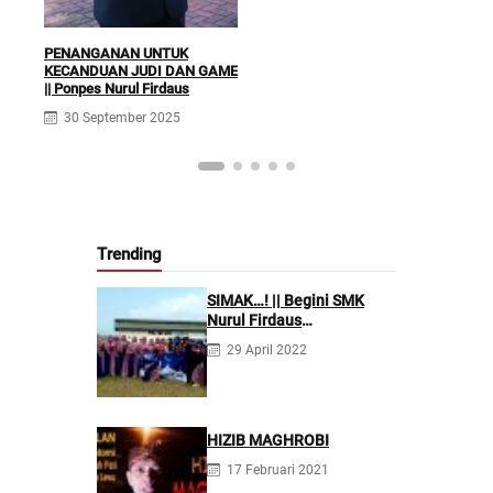
Fir
PENANGANAN UNTUK
KECANDUAN JUDI DAN GAME
|| Ponpes Nurul Firdaus
30 September 2025
Trending
SIMAK…! || Begini SMK
Nurul Firdaus
Mengarahkan Siswanya
29 April 2022
agar Menjadi Asisten
Tenaga Kefarmasian yang
Profesional
HIZIB MAGHROBI
17 Februari 2021