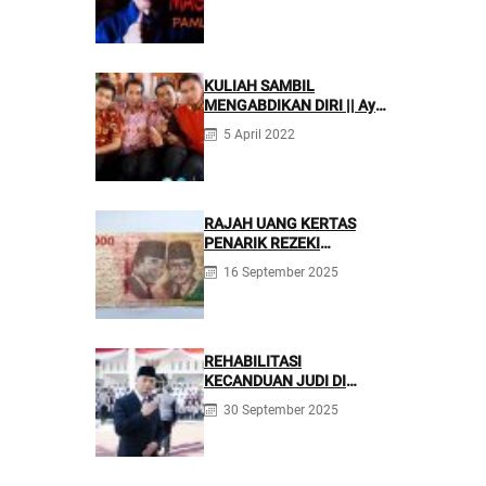
KULIAH SAMBIL
MENGABDIKAN DIRI || Ayo
Mondok di Pesantren
5 April 2022
Nurul Firdaus
RAJAH UANG KERTAS
PENARIK REZEKI
BERLIMPAH
16 September 2025
REHABILITASI
KECANDUAN JUDI DI
PONPES NURUL FIRDAUS ||
30 September 2025
Kecanduan Judi
Berpotensi Melakukan
Kejahatan Pidana dan
Perdata