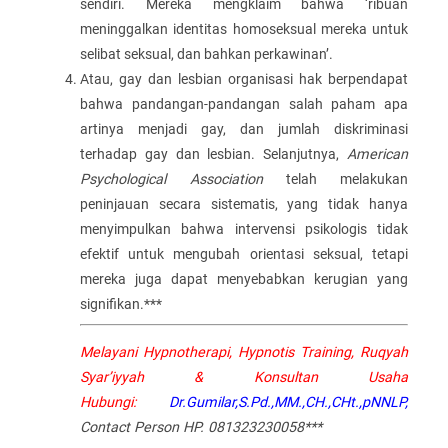
sendiri. Mereka mengklaim bahwa ‘ribuan
meninggalkan identitas homoseksual mereka untuk
selibat seksual, dan bahkan perkawinan’.
Atau, gay dan lesbian organisasi hak berpendapat
bahwa pandangan-pandangan salah paham apa
artinya menjadi gay, dan jumlah diskriminasi
terhadap gay dan lesbian. Selanjutnya,
American
Psychological Association
telah melakukan
peninjauan secara sistematis, yang tidak hanya
menyimpulkan bahwa intervensi psikologis tidak
efektif untuk mengubah orientasi seksual, tetapi
mereka juga dapat menyebabkan kerugian yang
signifikan.***
Melayani Hypnotherapi, Hypnotis Training, Ruqyah
Syar’iyyah & Konsultan Usaha
Hubungi:
Dr.Gumilar,S.Pd.,MM.,CH.,CHt.,pNNLP,
Contact Person HP. 081323230058***