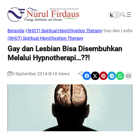
Beranda
/
(SHOT) Spiritual HipnOtivation Therapy
/
Gay dan Lesbian B
(SHOT) Spiritual HipnOtivation Therapy
Gay dan Lesbian Bisa Disembuhkan
Melalui Hypnotherapi…??!
9 September 2014
18
Views
|
Share on Facebook
Share on X
Share on Pinterest
Share on Telegram
Share on WhatsApp
Share on Email