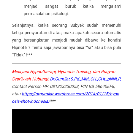
menjadi sangat buruk ketika mengalami
permasalahan psikologi.
Selanjutnya, ketika seorang Subyek sudah memenuhi
ketiga persyaratan di atas, maka apakah secara otomatis
yang bersangkutan menjadi mudah dibawa ke kondisi
Hipnotik ? Tentu saja jawabannya bisa “Ya” atau bisa pula
“Tidak” !***
Melayani Hypnotherapi, Hypnotis Training, dan Ruqyah
Syar’iyyah Hubungi:
Dr.Gumilar,S.Pd.,MM.,CH.,CHt.,pNNLP,
Contact Person HP. 081323230058, PIN BB 58640EF8,
atau
https://drgumilar.wordpress.com/2014/01/15/hypn
osis-shot-indonesia/
***