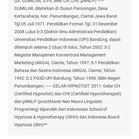
(Dr. GUMILAR, S.Pd.,MM, CH.,CHt.,pNNLP) ——
GUMILAR, dilahirkan di: Dusun Panoongan, Desa
Kertaraharja, Kec. Panumbangan, Ciamis Jawa Barat
Tgl.05 Juli 1971. Pendidikan Formal: Tgl. 31 Desember
2008 Lulus S-3 (Doktor Ilmu Administrasi Pendidikan)
Universitas Pendidikan Indonesia (UPI) Bandung, dapat
ditempuh selama 2 (dua) th lulus.;Tahun 2002: S-2
Magister Manajemen Konsentrasi Management
Marketing UNIGAL Ciamis; Tahun 1997: S-1 Pendidikan
Bahasa dan Sastra Indonesia UNIGAL Ciamis; Tahun
1992: D-2 PGSD UPI Bandung; Tahun 1990: SMA Negeri
Panumbangan; —— GELAR HIPNOTIST: 2011: Gelar CH
(Certified Hypnotist) dan CHt (Certified Hypnotherapist)
dan pNNLP (practitioner Neo Neuro Linguistic
Programing) diperoleh dari Indonesian School of
Hypnosis & Hypnotherapy (ISHH) dan Indonesia Board
Hypnosis (IBH)**