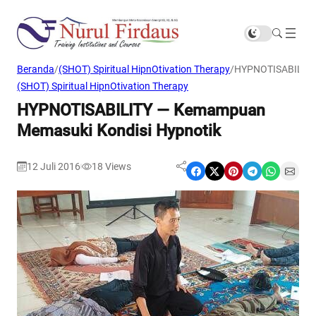
Beranda
/
(SHOT) Spiritual HipnOtivation Therapy
/
HYPNOTISABILITY
(SHOT) Spiritual HipnOtivation Therapy
HYPNOTISABILITY — Kemampuan
Memasuki Kondisi Hypnotik
12 Juli 2016
18
Views
|
Share on Facebook
Share on X
Share on Pinterest
Share on Telegram
Share on WhatsApp
Share on Email