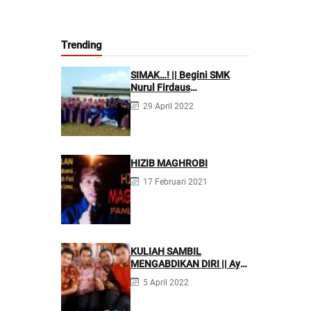
Trending
SIMAK…! || Begini SMK
Nurul Firdaus
Mengarahkan Siswanya
29 April 2022
agar Menjadi Asisten
Tenaga Kefarmasian yang
Profesional
HIZIB MAGHROBI
17 Februari 2021
KULIAH SAMBIL
MENGABDIKAN DIRI || Ayo
Mondok di Pesantren
5 April 2022
Nurul Firdaus