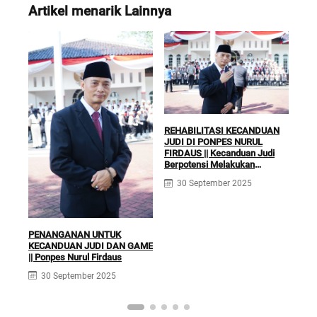
Artikel menarik Lainnya
REHABILITASI KECANDUAN
JUDI DI PONPES NURUL
FIRDAUS || Kecanduan Judi
Berpotensi Melakukan
KLI
Kejahatan Pidana dan Perdata
RUQ
30 September 2025
TER
Fir
PENANGANAN UNTUK
KECANDUAN JUDI DAN GAME
|| Ponpes Nurul Firdaus
30 September 2025