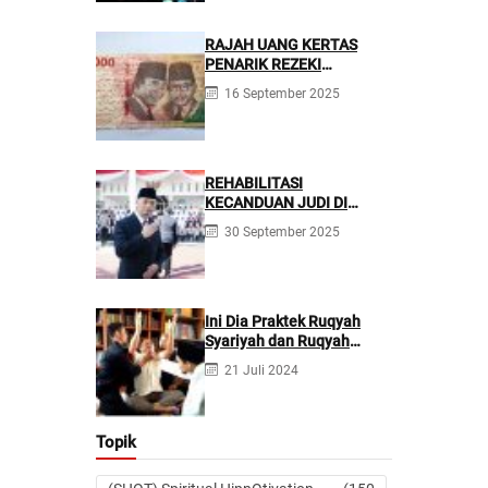
RAJAH UANG KERTAS
PENARIK REZEKI
BERLIMPAH
16 September 2025
REHABILITASI
KECANDUAN JUDI DI
PONPES NURUL FIRDAUS ||
30 September 2025
Kecanduan Judi
Berpotensi Melakukan
Kejahatan Pidana dan
Perdata
Ini Dia Praktek Ruqyah
Syariyah dan Ruqyah
Syetan Menurut Dr Gumilar
21 Juli 2024
Topik