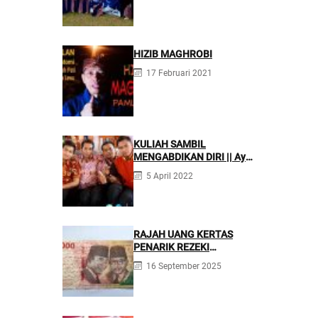
agar Menjadi Asisten
Tenaga Kefarmasian yang
Profesional
HIZIB MAGHROBI
17 Februari 2021
KULIAH SAMBIL
MENGABDIKAN DIRI || Ayo
Mondok di Pesantren
5 April 2022
Nurul Firdaus
RAJAH UANG KERTAS
PENARIK REZEKI
BERLIMPAH
16 September 2025