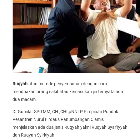
Ruqyah
atau metode penyembuhan dengan cara
mendoakan orang sakit atau kemasukan jin ternyata ada
dua macam.
Dr Gumilar SPd MM, CH.,CHt,pNNLP Pimpinan Pondok
Pesantren Nurul Firdaus Panumbangan Ciamis
menjelaskan ada dua jenis Ruqyah yakni Ruqyah Syar’iyyah
dan Ruqyah Syirkiyah