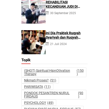
REHABILITASI
KECANDUAN JUDI DI
PONPES NURUL FIRDAUS ||
30 September 2025
Kecanduan Judi
Berpotensi Melakukan
Kejahatan Pidana dan
Perdata
Ini Dia Praktek Ruqyah
Syariyah dan Ruqyah
Syetan Menurut Dr Gumilar
21 Juli 2024
Topik
(SHOT) Spiritual HipnOtivation
(150
Therapy
)
Nikmati Proses?
(51)
PARIWISATA
(11)
PONDOK PESANTREN NURUL
(90
FIRDAUS
)
PSYCHOLOGY
(49)