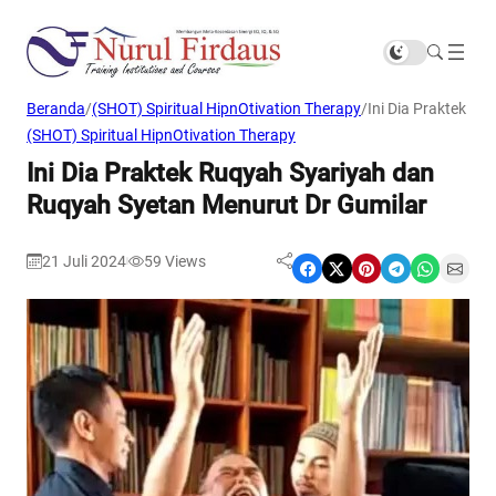
Beranda
/
(SHOT) Spiritual HipnOtivation Therapy
/
Ini Dia Praktek R
(SHOT) Spiritual HipnOtivation Therapy
Ini Dia Praktek Ruqyah Syariyah dan
Ruqyah Syetan Menurut Dr Gumilar
21 Juli 2024
59
Views
|
Share on Facebook
Share on X
Share on Pinterest
Share on Telegram
Share on WhatsApp
Share on Email