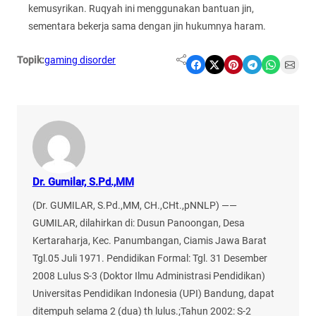
kemusyrikan. Ruqyah ini menggunakan bantuan jin,
sementara bekerja sama dengan jin hukumnya haram.
Topik:
gaming disorder
Share on Facebook
Share on X
Share on Pinterest
Share on Telegram
Share on WhatsApp
Share on Email
Dr. Gumilar, S.Pd.,MM
(Dr. GUMILAR, S.Pd.,MM, CH.,CHt.,pNNLP) ——
GUMILAR, dilahirkan di: Dusun Panoongan, Desa
Kertaraharja, Kec. Panumbangan, Ciamis Jawa Barat
Tgl.05 Juli 1971. Pendidikan Formal: Tgl. 31 Desember
2008 Lulus S-3 (Doktor Ilmu Administrasi Pendidikan)
Universitas Pendidikan Indonesia (UPI) Bandung, dapat
ditempuh selama 2 (dua) th lulus.;Tahun 2002: S-2