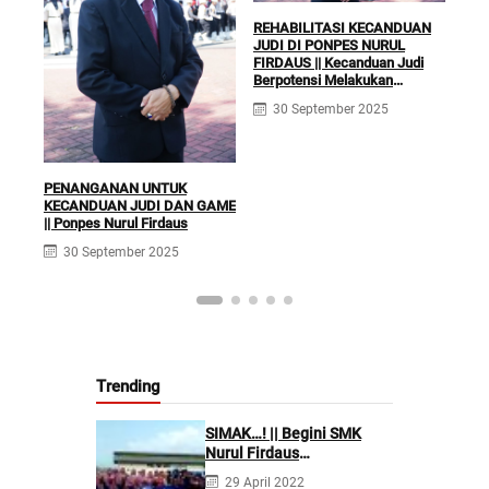
REHABILITASI KECANDUAN
JUDI DI PONPES NURUL
FIRDAUS || Kecanduan Judi
Berpotensi Melakukan
KLI
Kejahatan Pidana dan Perdata
RUQ
30 September 2025
TER
Fir
PENANGANAN UNTUK
KECANDUAN JUDI DAN GAME
|| Ponpes Nurul Firdaus
30 September 2025
Trending
SIMAK…! || Begini SMK
Nurul Firdaus
Mengarahkan Siswanya
29 April 2022