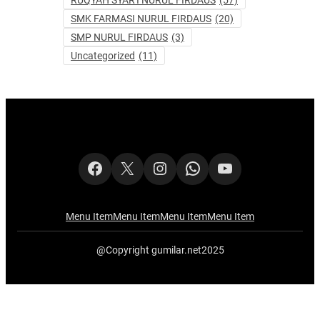
RUQYAH SYAR'I NURUL FIRDAUS
(57)
SMK FARMASI NURUL FIRDAUS
(20)
SMP NURUL FIRDAUS
(3)
Uncategorized
(11)
Facebook
X
Instagram
WhatsApp
YouTube
Menu Item
Menu Item
Menu Item
Menu Item
@Copyright gumilar.net2025