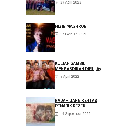
29 April 2022
agar Menjadi Asisten
Tenaga Kefarmasian
yang Profesional
HIZIB MAGHROBI
17 Februari 2021
KULIAH SAMBIL
MENGABDIKAN DIRI || Ayo
Mondok di Pesantren
5 April 2022
Nurul Firdaus
RAJAH UANG KERTAS
PENARIK REZEKI
BERLIMPAH
16 September 2025