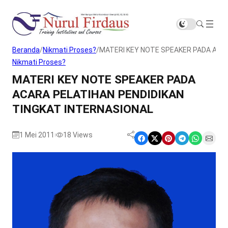
Beranda
/
Nikmati Proses?
/
MATERI KEY NOTE SPEAKER PADA ACAR
Nikmati Proses?
MATERI KEY NOTE SPEAKER PADA
ACARA PELATIHAN PENDIDIKAN
TINGKAT INTERNASIONAL
1 Mei 2011
18
Views
|
Share on Facebook
Share on X
Share on Pinterest
Share on Telegram
Share on WhatsApp
Share on Email