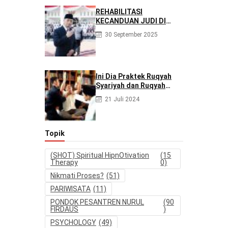
REHABILITASI
KECANDUAN JUDI DI
PONPES NURUL FIRDAUS
30 September 2025
|| Kecanduan Judi
Berpotensi Melakukan
Kejahatan Pidana dan
Perdata
Ini Dia Praktek Ruqyah
Syariyah dan Ruqyah
Syetan Menurut Dr
21 Juli 2024
Gumilar
Topik
(SHOT) Spiritual HipnOtivation
(15
Therapy
0)
Nikmati Proses?
(51)
PARIWISATA
(11)
PONDOK PESANTREN NURUL
(90
FIRDAUS
)
PSYCHOLOGY
(49)