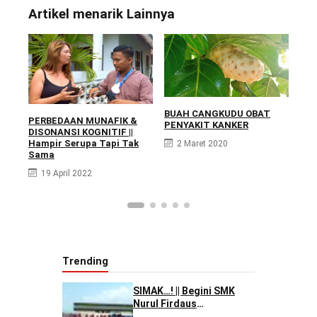
Artikel menarik Lainnya
BUAH CANGKUDU OBAT
BUA
PERBEDAAN MUNAFIK &
PENYAKIT KANKER
PEN
DISONANSI KOGNITIF ||
Hampir Serupa Tapi Tak
2 Maret 2020
2
Sama
19 April 2022
Trending
SIMAK…! || Begini SMK
Nurul Firdaus
Mengarahkan Siswanya