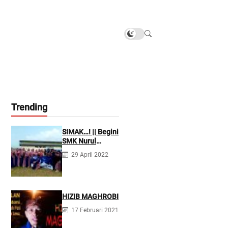
Trending
SIMAK…! || Begini
SMK Nurul
Firdaus
29 April 2022
Mengarahkan
Siswanya agar
Menjadi Asisten
Tenaga
Kefarmasian
HIZIB MAGHROBI
yang Profesional
17 Februari 2021