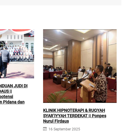
NDUAN JUDI DI
AUS ||
BIA
potensi
1
n Pidana dan
KLINIK HIPNOTERAPI & RUQYAH
SYAR’IYYAH TERDEKAT || Ponpes
Nurul Firdaus
16 September 2025