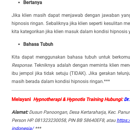
Bertanya
Jika klien masih dapat menjawab dengan jawaban yang
hipnosis ringan. Sebaliknya jika klien seperti kesulitan
kita kategorikan jika klien masuk dalam kondisi hipnosis
Bahasa Tubuh
Kita dapat menggunakan bahasa tubuh untuk berkomuni
Response
. Tekniknya adalah dengan meminta klien meng
ibu jempol jika tidak setuju (TIDAK). Jika gerakan telu
masih berada dalam kondisi hipnosis ringan.***
Melayani
Hypnotherapi & Hypnotis Training Hubungi:
Dr
Alamat:
D
usun Panoongan, Desa Kertaraharja, Kec. Panum
Person HP. 081323230058, PIN BB 58640EF8, atau
https:
indonesia/
***