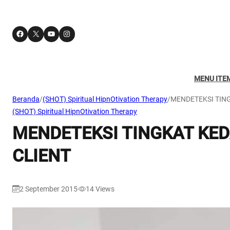
Facebook
X
YouTube
Instagram
MENU ITE
Beranda
/
(SHOT) Spiritual HipnOtivation Therapy
/
MENDETEKSI TIN
(SHOT) Spiritual HipnOtivation Therapy
MENDETEKSI TINGKAT KE
CLIENT
2 September 2015
14
Views
|