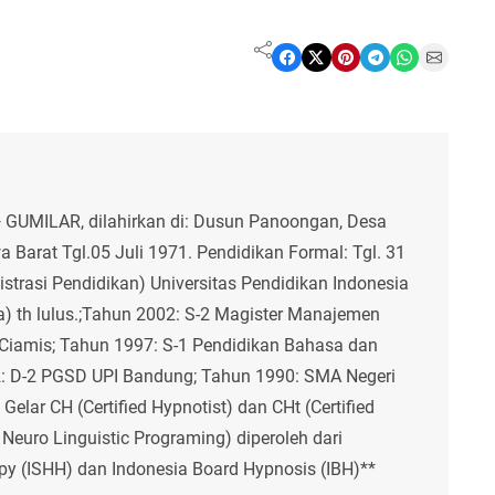
Share on Facebook
Share on X
Share on Pinterest
Share on Telegram
Share on WhatsApp
Share on Email
 GUMILAR, dilahirkan di: Dusun Panoongan, Desa
 Barat Tgl.05 Juli 1971. Pendidikan Formal: Tgl. 31
strasi Pendidikan) Universitas Pendidikan Indonesia
) th lulus.;Tahun 2002: S-2 Magister Manajemen
iamis; Tahun 1997: S-1 Pendidikan Bahasa dan
2: D-2 PGSD UPI Bandung; Tahun 1990: SMA Negeri
ar CH (Certified Hypnotist) dan CHt (Certified
Neuro Linguistic Programing) diperoleh dari
py (ISHH) dan Indonesia Board Hypnosis (IBH)**