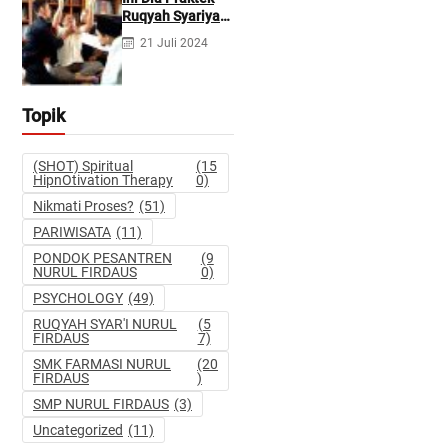
Pidana dan
Ruqyah Syariyah
Perdata
dan Ruqyah
21 Juli 2024
Syetan Menurut
Dr Gumilar
Topik
(SHOT) Spiritual
(15
HipnOtivation Therapy
0)
Nikmati Proses?
(51)
PARIWISATA
(11)
PONDOK PESANTREN
(9
NURUL FIRDAUS
0)
PSYCHOLOGY
(49)
RUQYAH SYAR'I NURUL
(5
FIRDAUS
7)
SMK FARMASI NURUL
(20
FIRDAUS
)
SMP NURUL FIRDAUS
(3)
Uncategorized
(11)