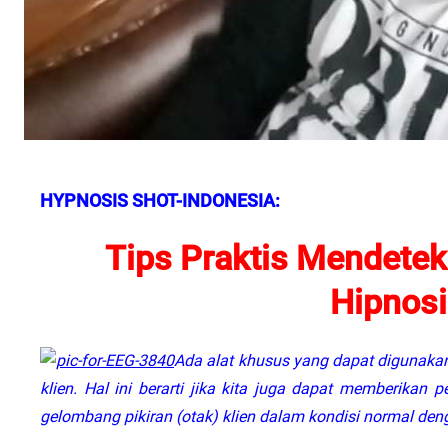
HYPNOSIS SHOT-INDONESIA:
Tips Praktis Mendetek
Hipnosi
Ada alat khusus yang dapat digunakan
klien. Hal ini berarti jika kita juga dapat memberikan
gelombang pikiran (otak) klien dalam kondisi normal deng