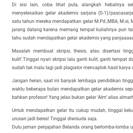
Di sisi lain, coba lihat pula, alangkah hebatnya s
menyelesaikan gelar akademis sarjana (S-1)/pascasarj
satu tahun mereka mendapatkan gelar M.Pd.,MBA, M.si, 
jarang datang karena memang tempat kuliahnya pun tak 
tahu sudah mendapatkan gelar akademis yang panjaaaaa
Masalah membuat skripsi, thesis, atau disertasi ting
kulit’.Tinggal nyari skripsi lalu ganti kulit, ganti temp
sudah tak malu lagi jadi plagiator mencaplok hasil karya 
Jangan heran, saat ini banyak lembaga pendidikan tin
waktu beberapa bulan mendapatkan gelar akademis seper
bahkan profesor! Yang jelas bukan gelar ‘Alm’ alias almar
Untuk mendapatkan gelar itu cukup mudah, tinggal kelu
urusan jadi beres! Tinggal diwisuda saja.
Dulu jaman penjajahan Belanda orang berlomba-lomba u