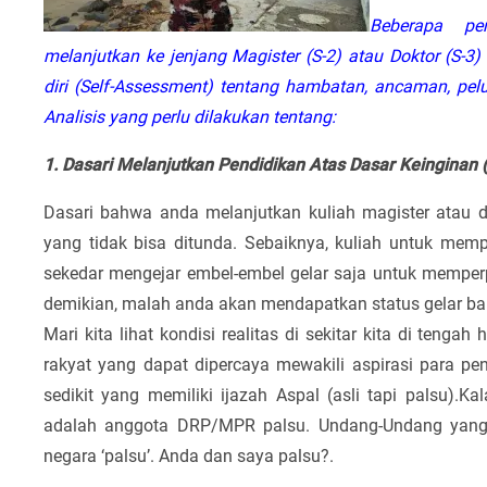
Beberapa pe
melanjutkan ke jenjang Magister (S-2) atau Doktor (S-3
diri (Self-Assessment) tentang hambatan, ancaman, pe
Analisis yang perlu dilakukan tentang:
1. Dasari Melanjutkan Pendidikan Atas Dasar Keinginan
Dasari bahwa anda melanjutkan kuliah magister atau d
yang tidak bisa ditunda. Sebaiknya, kuliah untuk mem
sekedar mengejar embel-embel gelar saja untuk memper
demikian, malah anda akan mendapatkan status gelar baru
Mari kita lihat kondisi realitas di sekitar kita di teng
rakyat yang dapat dipercaya mewakili aspirasi para pend
sedikit yang memiliki ijazah Aspal (asli tapi palsu).
adalah anggota DRP/MPR palsu. Undang-Undang yang 
negara ‘palsu’. Anda dan saya palsu?.