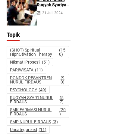
Pidana dan
Ruqyah Syariyah
Perdata
dan Ruqyah
21 Juli 2024
Syetan Menurut
Dr Gumilar
Topik
(SHOT) Spiritual
(15
HipnOtivation Therapy
0)
Nikmati Proses?
(51)
PARIWISATA
(11)
PONDOK PESANTREN
(9
NURUL FIRDAUS
0)
PSYCHOLOGY
(49)
RUQYAH SYAR'I NURUL
(5
FIRDAUS
7)
SMK FARMASI NURUL
(20
FIRDAUS
)
SMP NURUL FIRDAUS
(3)
Uncategorized
(11)