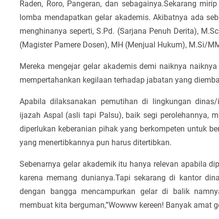
Raden, Roro, Pangeran, dan sebagainya.Sekarang mirip 
lomba mendapatkan gelar akademis. Akibatnya ada se
menghinanya seperti, S.Pd. (Sarjana Penuh Derita), M.S
(Magister Pamere Dosen), MH (Menjual Hukum), M.Si/M
Mereka mengejar gelar akademis demi naiknya naiknya
mempertahankan kegilaan terhadap jabatan yang diembannya
Apabila dilaksanakan pemutihan di lingkungan dinas/
ijazah Aspal (asli tapi Palsu), baik segi perolehannya,
diperlukan keberanian pihak yang berkompeten untuk bera
yang menertibkannya pun harus ditertibkan.
Sebenarnya gelar akademik itu hanya relevan apabila di
karena memang dunianya.Tapi sekarang di kantor din
dengan bangga mencampurkan gelar di balik namnya s
membuat kita berguman,”Wowww kereen! Banyak amat gela