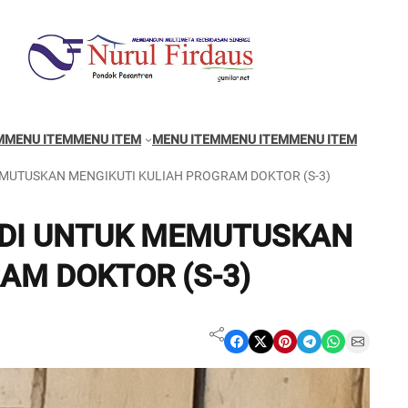
M
MENU ITEM
MENU ITEM
MENU ITEM
MENU ITEM
MENU ITEM
EMUTUSKAN MENGIKUTI KULIAH PROGRAM DOKTOR (S-3)
ADI UNTUK MEMUTUSKAN
AM DOKTOR (S-3)
Share on Facebook
Share on X
Share on Pinterest
Share on Telegram
Share on WhatsApp
Share on Email