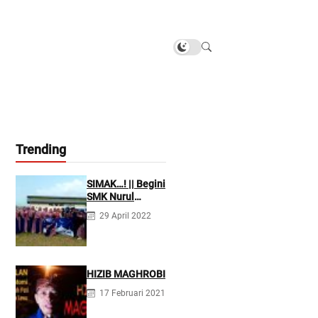
Trending
SIMAK…! || Begini
SMK Nurul
Firdaus
29 April 2022
Mengarahkan
Siswanya agar
Menjadi Asisten
Tenaga
Kefarmasian
HIZIB MAGHROBI
yang Profesional
17 Februari 2021