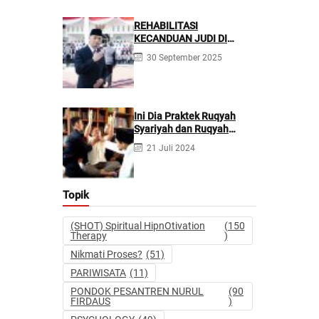
REHABILITASI
KECANDUAN JUDI DI
PONPES NURUL FIRDAUS ||
30 September 2025
Kecanduan Judi
Berpotensi Melakukan
Kejahatan Pidana dan
Perdata
Ini Dia Praktek Ruqyah
Syariyah dan Ruqyah
Syetan Menurut Dr Gumilar
21 Juli 2024
Topik
(SHOT) Spiritual HipnOtivation
(150
Therapy
)
Nikmati Proses?
(51)
PARIWISATA
(11)
PONDOK PESANTREN NURUL
(90
FIRDAUS
)