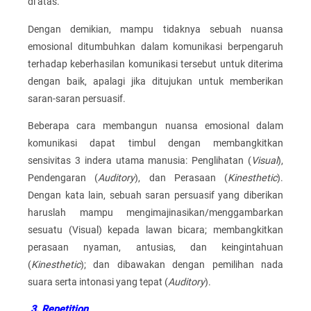
di atas.
Dengan demikian, mampu tidaknya sebuah nuansa
emosional ditumbuhkan dalam komunikasi berpengaruh
terhadap keberhasilan komunikasi tersebut untuk diterima
dengan baik, apalagi jika ditujukan untuk memberikan
saran-saran persuasif.
Beberapa cara membangun nuansa emosional dalam
komunikasi dapat timbul dengan membangkitkan
sensivitas 3 indera utama manusia: Penglihatan (
Visual
),
Pendengaran (
Auditory
), dan Perasaan (
Kinesthetic
).
Dengan kata lain, sebuah saran persuasif yang diberikan
haruslah mampu mengimajinasikan/menggambarkan
sesuatu (Visual) kepada lawan bicara; membangkitkan
perasaan nyaman, antusias, dan keingintahuan
(
Kinesthetic
); dan dibawakan dengan pemilihan nada
suara serta intonasi yang tepat (
Auditory
).
3.
Repetition