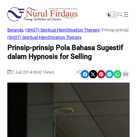
Beranda
/
(SHOT) Spiritual HipnOtivation Therapy
/
Prinsip-prinsip Po
(SHOT) Spiritual HipnOtivation Therapy
Prinsip-prinsip Pola Bahasa Sugestif
dalam Hypnosis for Selling
7 Juli 2014
42
Views
|
Share on Facebook
Share on X
Share on Pinterest
Share on Telegram
Share on WhatsApp
Share on Email