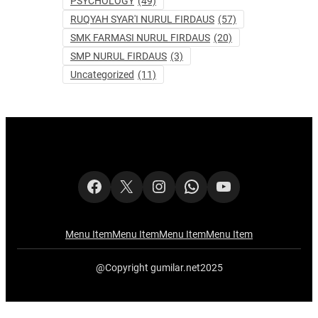
PSYCHOLOGY
(49)
RUQYAH SYAR'I NURUL FIRDAUS
(57)
SMK FARMASI NURUL FIRDAUS
(20)
SMP NURUL FIRDAUS
(3)
Uncategorized
(11)
Facebook
X
Instagram
WhatsApp
YouTube
Menu Item
Menu Item
Menu Item
Menu Item
@Copyright gumilar.net2025