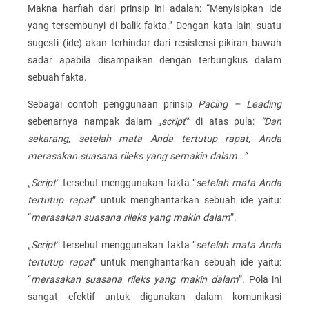
Makna harfiah dari prinsip ini adalah: “Menyisipkan ide
yang tersembunyi di balik fakta.” Dengan kata lain, suatu
sugesti (ide) akan terhindar dari resistensi pikiran bawah
sadar apabila disampaikan dengan terbungkus dalam
sebuah fakta.
Sebagai contoh penggunaan prinsip
Pacing – Leading
sebenarnya nampak dalam „
script
‟ di atas pula:
“Dan
sekarang, setelah mata Anda tertutup rapat, Anda
merasakan suasana rileks yang semakin dalam…”
„
Script
‟ tersebut menggunakan fakta “
setelah mata Anda
tertutup rapat
” untuk menghantarkan sebuah ide yaitu:
“
merasakan suasana rileks yang makin dalam
”.
„
Script
‟ tersebut menggunakan fakta “
setelah mata Anda
tertutup rapat
” untuk menghantarkan sebuah ide yaitu:
“
merasakan suasana rileks yang makin dalam
”. Pola ini
sangat efektif untuk digunakan dalam komunikasi