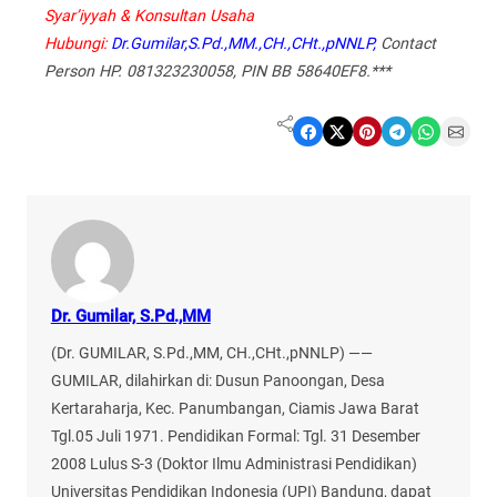
Syar’iyyah & Konsultan Usaha
Hubungi:
Dr.Gumilar,S.Pd.,MM.,CH.,CHt.,pNNLP,
Contact
Person HP. 081323230058, PIN BB 58640EF8.***
Share on Facebook
Share on X
Share on Pinterest
Share on Telegram
Share on WhatsApp
Share on Email
Dr. Gumilar, S.Pd.,MM
(Dr. GUMILAR, S.Pd.,MM, CH.,CHt.,pNNLP) ——
GUMILAR, dilahirkan di: Dusun Panoongan, Desa
Kertaraharja, Kec. Panumbangan, Ciamis Jawa Barat
Tgl.05 Juli 1971. Pendidikan Formal: Tgl. 31 Desember
2008 Lulus S-3 (Doktor Ilmu Administrasi Pendidikan)
Universitas Pendidikan Indonesia (UPI) Bandung, dapat