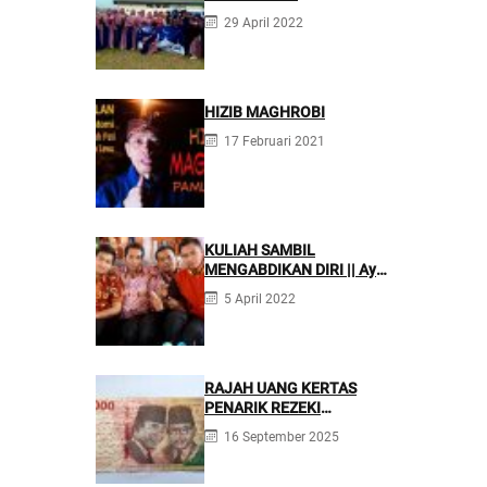
Mengarahkan Siswanya
29 April 2022
agar Menjadi Asisten
Tenaga Kefarmasian yang
Profesional
HIZIB MAGHROBI
17 Februari 2021
KULIAH SAMBIL
MENGABDIKAN DIRI || Ayo
Mondok di Pesantren
5 April 2022
Nurul Firdaus
RAJAH UANG KERTAS
PENARIK REZEKI
BERLIMPAH
16 September 2025