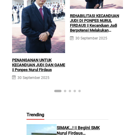
REHABILITASI KECANDUAN
JUDI DI PONPES NURUL
FIRDAUS || Kecanduan Judi
Berpotensi Melakukan
KLI
Kejahatan Pidana dan Perdata
RUQ
30 September 2025
TER
Fir
PENANGANAN UNTUK
KECANDUAN JUDI DAN GAME
|| Ponpes Nurul Firdaus
30 September 2025
Trending
SIMAK…! || Begini SMK
Nurul Firdaus