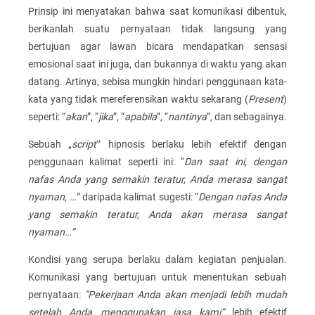
Prinsip ini menyatakan bahwa saat komunikasi dibentuk,
berikanlah suatu pernyataan tidak langsung yang
bertujuan agar lawan bicara mendapatkan sensasi
emosional saat ini juga, dan bukannya di waktu yang akan
datang. Artinya, sebisa mungkin hindari penggunaan kata-
kata yang tidak mereferensikan waktu sekarang (
Present
)
seperti: “
akan
”, “
jika
”, “
apabila
”, “
nantinya
”, dan sebagainya.
Sebuah „
script
‟ hipnosis berlaku lebih efektif dengan
penggunaan kalimat seperti ini: “
Dan saat ini, dengan
nafas Anda yang semakin teratur, Anda merasa sangat
nyaman, …
” daripada kalimat sugesti: “
Dengan nafas Anda
yang semakin teratur, Anda akan merasa sangat
nyaman…”
Kondisi yang serupa berlaku dalam kegiatan penjualan.
Komunikasi yang bertujuan untuk menentukan sebuah
pernyataan:
“Pekerjaan Anda akan menjadi lebih mudah
setelah Anda menggunakan jasa kami”
lebih efektif