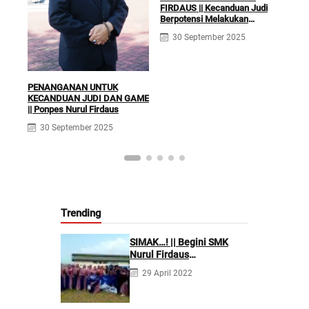
FIRDAUS || Kecanduan Judi
Berpotensi Melakukan
KLI
Kejahatan Pidana dan Perdata
RUQ
30 September 2025
TER
Fir
PENANGANAN UNTUK
KECANDUAN JUDI DAN GAME
|| Ponpes Nurul Firdaus
30 September 2025
Trending
SIMAK…! || Begini SMK
Nurul Firdaus
Mengarahkan Siswanya
29 April 2022
agar Menjadi Asisten
Tenaga Kefarmasian yang
Profesional