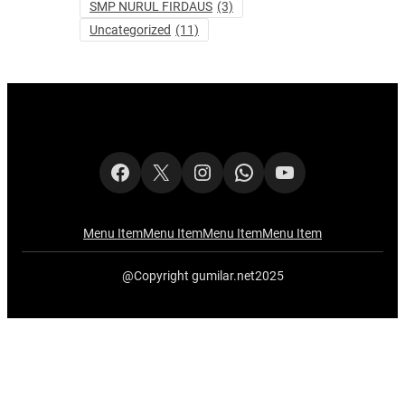
SMP NURUL FIRDAUS
(3)
Uncategorized
(11)
Facebook
X
Instagram
WhatsApp
YouTube
Menu Item
Menu Item
Menu Item
Menu Item
@Copyright gumilar.net2025