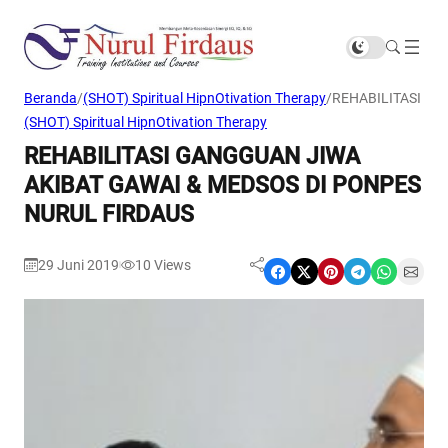
Beranda
/
(SHOT) Spiritual HipnOtivation Therapy
/
REHABILITASI GA
(SHOT) Spiritual HipnOtivation Therapy
REHABILITASI GANGGUAN JIWA
AKIBAT GAWAI & MEDSOS DI PONPES
NURUL FIRDAUS
29 Juni 2019
10
Views
|
Share on Facebook
Share on X
Share on Pinterest
Share on Telegram
Share on WhatsApp
Share on Email