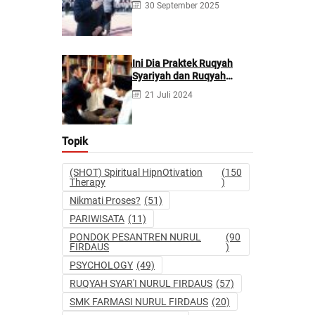
30 September 2025
Kecanduan Judi
Berpotensi Melakukan
Kejahatan Pidana dan
Perdata
Ini Dia Praktek Ruqyah
Syariyah dan Ruqyah
Syetan Menurut Dr Gumilar
21 Juli 2024
Topik
(SHOT) Spiritual HipnOtivation
(150
Therapy
)
Nikmati Proses?
(51)
PARIWISATA
(11)
PONDOK PESANTREN NURUL
(90
FIRDAUS
)
PSYCHOLOGY
(49)
RUQYAH SYAR'I NURUL FIRDAUS
(57)
SMK FARMASI NURUL FIRDAUS
(20)