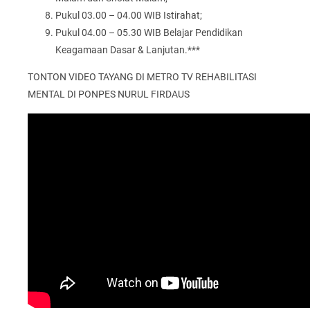
Pukul 03.00 – 04.00 WIB Istirahat;
Pukul 04.00 – 05.30 WIB Belajar Pendidikan
Keagamaan Dasar & Lanjutan.***
TONTON VIDEO TAYANG DI METRO TV REHABILITASI
MENTAL DI PONPES NURUL FIRDAUS