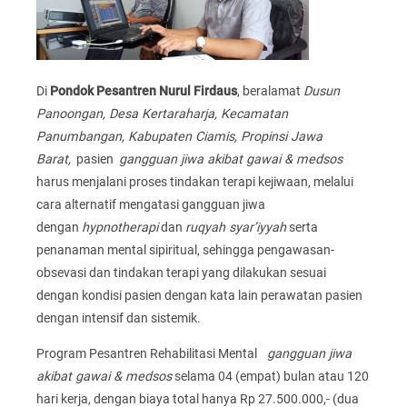
Di
Pondok Pesantren Nurul Firdaus
, beralamat
Dusun
Panoongan, Desa Kertaraharja, Kecamatan
Panumbangan, Kabupaten Ciamis, Propinsi Jawa
Barat,
pasien
gangguan jiwa akibat gawai & medsos
harus menjalani proses tindakan terapi kejiwaan, melalui
cara alternatif mengatasi gangguan jiwa
dengan
hypnotherapi
dan
ruqyah syar’iyyah
serta
penanaman mental sipiritual, sehingga pengawasan-
obsevasi dan tindakan terapi yang dilakukan sesuai
dengan kondisi pasien dengan kata lain perawatan pasien
dengan intensif dan sistemik.
Program Pesantren Rehabilitasi Mental
gangguan jiwa
akibat gawai & medsos
selama 04 (empat) bulan atau 120
hari kerja, dengan biaya total hanya Rp 27.500.000,- (dua