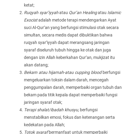
ketat;
Ruqyah syar’iyyah
atau
Qur’an Healing
atau
Islamic
Exocist
adalah metode terapi mendengarkan Ayat
suci Al-Qur’an yang berfungsi stimulasi otak secara
simultan, secara medis dapat dibuktikan bahwa
ruqyah syar’iyyah dapat merangsang jaringan
syaraf diseluruh tubuh hingga ke otak dan juga
dengan izin Allah keberkahan Qur’an, mukjizat itu
akan datang;
Bekam atau hijamah-atau cupping blood
berfungsi
mengeluarkan toksin dalam darah, mencegah
penggumpalan darah, memperbaiki organ tubuh dan
bekam pada titik kepala dapat memperbaiki fungsi
jaringan syaraf otak;
Terapi shalat/ibadah khusyu
, berfungsi
menstabilkan emosi, fokus dan ketenangan serta
kedekatan pada Allah;
Totok syaraf
bermanfaat untuk memperbaiki