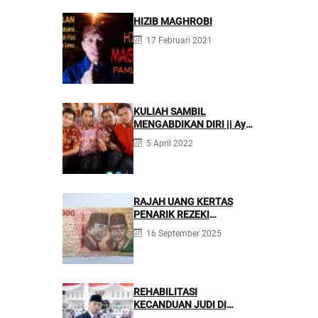
HIZIB MAGHROBI
17 Februari 2021
KULIAH SAMBIL
MENGABDIKAN DIRI || Ayo
Mondok di Pesantren
5 April 2022
Nurul Firdaus
RAJAH UANG KERTAS
PENARIK REZEKI
BERLIMPAH
16 September 2025
REHABILITASI
KECANDUAN JUDI DI
PONPES NURUL FIRDAUS ||