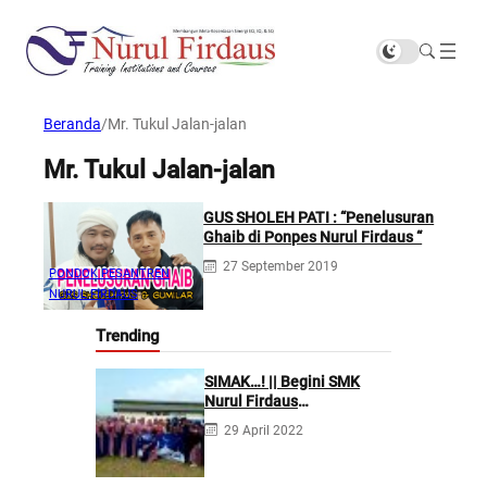
Beranda
/
Mr. Tukul Jalan-jalan
Mr. Tukul Jalan-jalan
GUS SHOLEH PATI : “Penelusuran
Ghaib di Ponpes Nurul Firdaus “
27 September 2019
PONDOK PESANTREN
NURUL FIRDAUS
Trending
SIMAK…! || Begini SMK
Nurul Firdaus
Mengarahkan Siswanya
29 April 2022
agar Menjadi Asisten
Tenaga Kefarmasian yang
Profesional