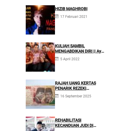
HIZIB MAGHROBI
17 Februari 2021
KULIAH SAMBIL
MENGABDIKAN DIRI || Ayo
Mondok di Pesantren
5 April 2022
Nurul Firdaus
RAJAH UANG KERTAS
PENARIK REZEKI
BERLIMPAH
16 September 2025
REHABILITASI
KECANDUAN JUDI DI
PONPES NURUL FIRDAUS ||