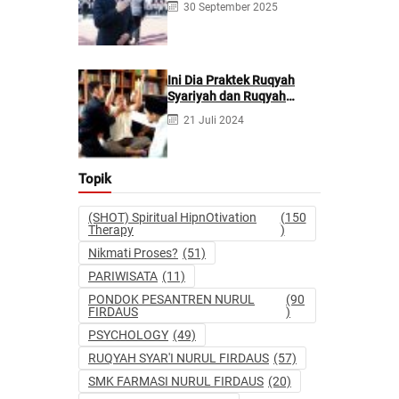
30 September 2025
Kecanduan Judi
Berpotensi Melakukan
Kejahatan Pidana dan
Perdata
Ini Dia Praktek Ruqyah
Syariyah dan Ruqyah
Syetan Menurut Dr Gumilar
21 Juli 2024
Topik
(SHOT) Spiritual HipnOtivation
(150
Therapy
)
Nikmati Proses?
(51)
PARIWISATA
(11)
PONDOK PESANTREN NURUL
(90
FIRDAUS
)
PSYCHOLOGY
(49)
RUQYAH SYAR'I NURUL FIRDAUS
(57)
SMK FARMASI NURUL FIRDAUS
(20)