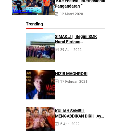
“Kite Festival Internasional
Pangandaran “
PARIWISATA
12 Maret 2020
Trending
SIMAK…! || Begini SMK
Nurul Firdaus
Mengarahkan Siswanya
29 April 2022
agar Menjadi Asisten
Tenaga Kefarmasian yang
Profesional
HIZIB MAGHROBI
17 Februari 2021
KULIAH SAMBIL
MENGABDIKAN DIRI || Ayo
Mondok di Pesantren
5 April 2022
Nurul Firdaus