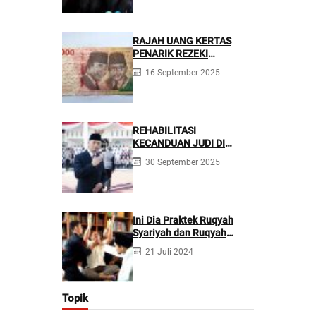
RAJAH UANG KERTAS
PENARIK REZEKI
BERLIMPAH
16 September 2025
REHABILITASI
KECANDUAN JUDI DI
PONPES NURUL FIRDAUS ||
30 September 2025
Kecanduan Judi
Berpotensi Melakukan
Kejahatan Pidana dan
Perdata
Ini Dia Praktek Ruqyah
Syariyah dan Ruqyah
Syetan Menurut Dr Gumilar
21 Juli 2024
Topik