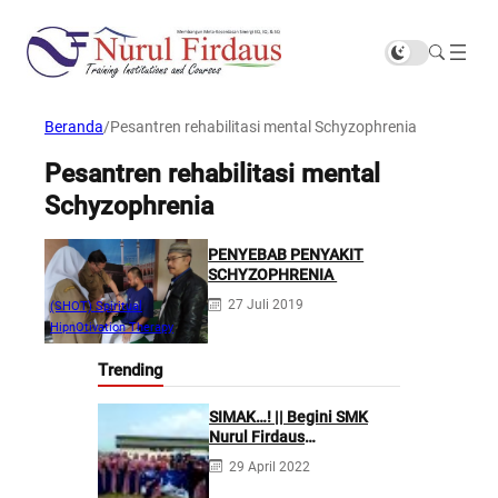
Beranda
/
Pesantren rehabilitasi mental Schyzophrenia
Pesantren rehabilitasi mental
Schyzophrenia
PENYEBAB PENYAKIT
SCHYZOPHRENIA
27 Juli 2019
(SHOT) Spiritual
HipnOtivation Therapy
Trending
SIMAK…! || Begini SMK
Nurul Firdaus
Mengarahkan Siswanya
29 April 2022
agar Menjadi Asisten
Tenaga Kefarmasian yang