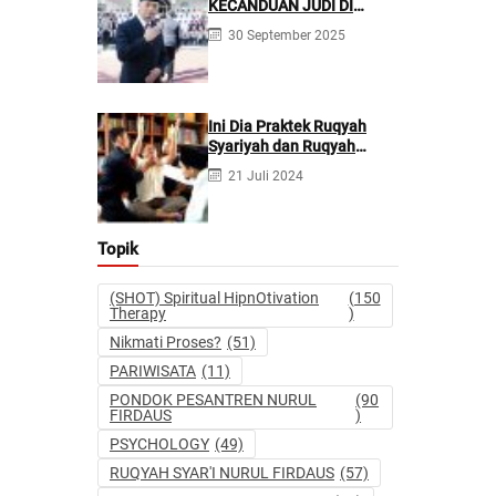
KECANDUAN JUDI DI
PONPES NURUL FIRDAUS ||
30 September 2025
Kecanduan Judi
Berpotensi Melakukan
Kejahatan Pidana dan
Perdata
Ini Dia Praktek Ruqyah
Syariyah dan Ruqyah
Syetan Menurut Dr Gumilar
21 Juli 2024
Topik
(SHOT) Spiritual HipnOtivation
(150
Therapy
)
Nikmati Proses?
(51)
PARIWISATA
(11)
PONDOK PESANTREN NURUL
(90
FIRDAUS
)
PSYCHOLOGY
(49)
RUQYAH SYAR'I NURUL FIRDAUS
(57)