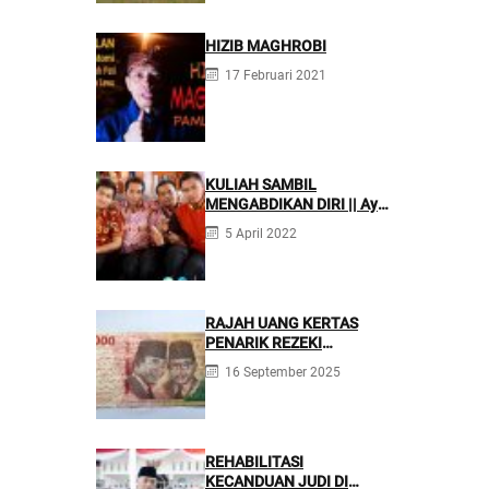
Profesional
HIZIB MAGHROBI
17 Februari 2021
KULIAH SAMBIL
MENGABDIKAN DIRI || Ayo
Mondok di Pesantren
5 April 2022
Nurul Firdaus
RAJAH UANG KERTAS
PENARIK REZEKI
BERLIMPAH
16 September 2025
REHABILITASI
KECANDUAN JUDI DI