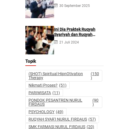
PONPES NURUL FIRDAUS ||
30 September 2025
Kecanduan Judi
Berpotensi Melakukan
Kejahatan Pidana dan
Perdata
Ini Dia Praktek Ruqyah
Syariyah dan Ruqyah
Syetan Menurut Dr Gumilar
21 Juli 2024
Topik
(SHOT) Spiritual HipnOtivation
(150
Therapy
)
Nikmati Proses?
(51)
PARIWISATA
(11)
PONDOK PESANTREN NURUL
(90
FIRDAUS
)
PSYCHOLOGY
(49)
RUQYAH SYAR'I NURUL FIRDAUS
(57)
SMK FARMASI NURUL FIRDAUS
(20)