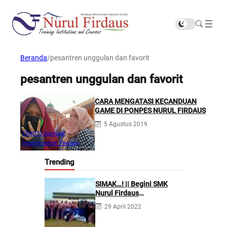
Beranda
/
pesantren unggulan dan favorit
pesantren unggulan dan favorit
CARA MENGATASI KECANDUAN
GAME DI PONPES NURUL FIRDAUS
5 Agustus 2019
(SHOT) Spiritual
HipnOtivation Therapy
Trending
SIMAK…! || Begini SMK
Nurul Firdaus
Mengarahkan Siswanya
29 April 2022
agar Menjadi Asisten
Tenaga Kefarmasian yang