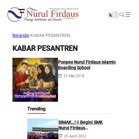
Beranda
/
KABAR PESANTREN
KABAR PESANTREN
Ponpes Nurul Firdaus Islamic
Boarding School
22 Mei 2018
PONDOK PESANTREN
NURUL FIRDAUS
Trending
SIMAK…! || Begini SMK
Nurul Firdaus
Mengarahkan Siswanya
29 April 2022
agar Menjadi Asisten