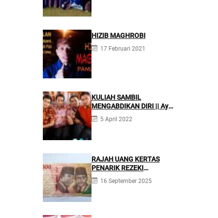
Tenaga Kefarmasian yang
Profesional
HIZIB MAGHROBI
17 Februari 2021
KULIAH SAMBIL
MENGABDIKAN DIRI || Ayo
Mondok di Pesantren
5 April 2022
Nurul Firdaus
RAJAH UANG KERTAS
PENARIK REZEKI
BERLIMPAH
16 September 2025