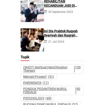
REHABILITASI
KECANDUAN JUDI DI
PONPES NURUL FIRDAUS ||
30 September 2025
Kecanduan Judi
Berpotensi Melakukan
Kejahatan Pidana dan
Perdata
Ini Dia Praktek Ruqyah
Syariyah dan Ruqyah
Syetan Menurut Dr Gumilar
21 Juli 2024
Topik
(SHOT) Spiritual HipnOtivation
(150
Therapy
)
Nikmati Proses?
(51)
PARIWISATA
(11)
PONDOK PESANTREN NURUL
(90
FIRDAUS
)
PSYCHOLOGY
(49)
RUQYAH SYAR'I NURUL FIRDAUS
(57)