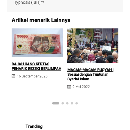
Hypnosis (IBH)**
Artikel menarik Lainnya
RAJAH UANG KERTAS
PENARIK REZEKI BERLIMPAH
JAN
MACAM-MACAM RUQYAH ||
Ruqi
Sesuai dengan Tuntunan
16 September 2025
Pen
Syariat Islam
Isl
9 Mei 2022
Trending