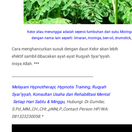
Kelor atau merunggai adalah sejenis tumbuhan dari suku Moringa
dengan nama lain seperti: limaran, moringa, ben-oil, drumstick
Cara menghancurkan susuk dengan daun Kelor akan lebih
efektif sambil dibacakan ayat-ayat Ruqyah Syar’iyyah.
Insya Allah. ***
______________________________________________
Melayani Hypnotherapi, Hypnotis Training, Ruqyah
Syar’iyyah, Konsultan Usaha dan Rehabilitasi Mental
Setiap Hari Sabtu & Minggu,
Hubungi: Dr.Gumilar,
S.Pd.,MM.,CH.,CHt.,pNNLP.,Contact Person HP/WA:
081323230058.*