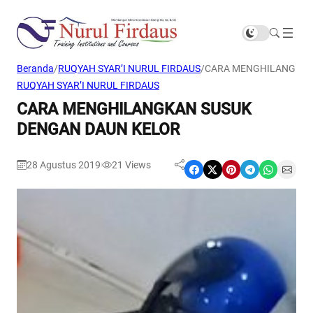
Beranda
/
RUQYAH SYAR’I NURUL FIRDAUS
/
CARA MENGHILANGKAN
RUQYAH SYAR’I NURUL FIRDAUS
CARA MENGHILANGKAN SUSUK
DENGAN DAUN KELOR
28 Agustus 2019
21
Views
|
Share on Facebook
Share on X
Share on Pinterest
Share on Telegram
Share on WhatsApp
Share on Email