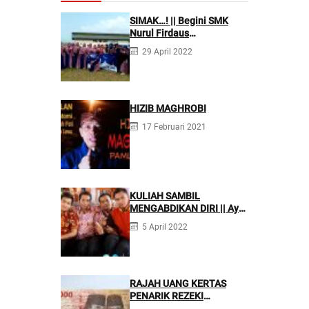
SIMAK…! || Begini SMK
Nurul Firdaus
Mengarahkan Siswanya
29 April 2022
agar Menjadi Asisten
Tenaga Kefarmasian yang
Profesional
HIZIB MAGHROBI
17 Februari 2021
KULIAH SAMBIL
MENGABDIKAN DIRI || Ayo
Mondok di Pesantren
5 April 2022
Nurul Firdaus
RAJAH UANG KERTAS
PENARIK REZEKI
BERLIMPAH