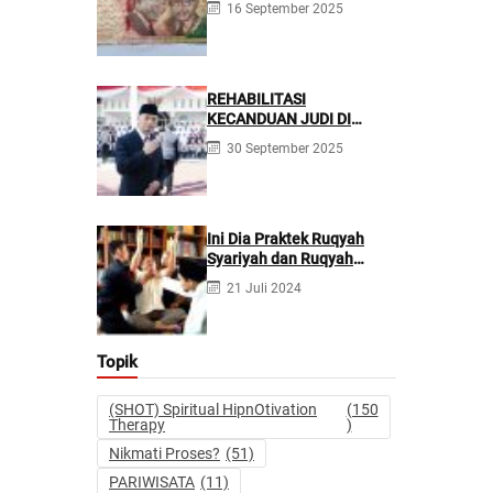
16 September 2025
REHABILITASI
KECANDUAN JUDI DI
PONPES NURUL FIRDAUS ||
30 September 2025
Kecanduan Judi
Berpotensi Melakukan
Kejahatan Pidana dan
Perdata
Ini Dia Praktek Ruqyah
Syariyah dan Ruqyah
Syetan Menurut Dr Gumilar
21 Juli 2024
Topik
(SHOT) Spiritual HipnOtivation
(150
Therapy
)
Nikmati Proses?
(51)
PARIWISATA
(11)