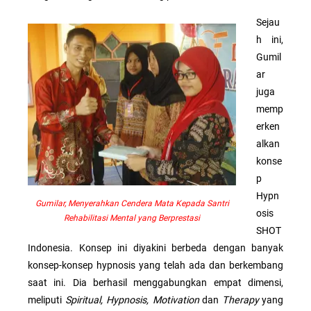
Sejau
h ini,
Gumil
ar
juga
memp
erken
alkan
konse
p
Hypn
Gumilar, Menyerahkan Cendera Mata Kepada Santri
osis
Rehabilitasi Mental yang Berprestasi
SHOT
Indonesia. Konsep ini diyakini berbeda dengan banyak
konsep-konsep hypnosis yang telah ada dan berkembang
saat ini. Dia berhasil menggabungkan empat dimensi,
meliputi
Spiritual, Hypnosis, Motivation
dan
Therapy
yang