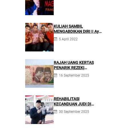
KULIAH SAMBIL
MENGABDIKAN DIRI || Ayo
Mondok di Pesantren
5 April 2022
Nurul Firdaus
RAJAH UANG KERTAS
PENARIK REZEKI
BERLIMPAH
16 September 2025
REHABILITASI
KECANDUAN JUDI DI
PONPES NURUL FIRDAUS ||
30 September 2025
Kecanduan Judi
Berpotensi Melakukan
Kejahatan Pidana dan