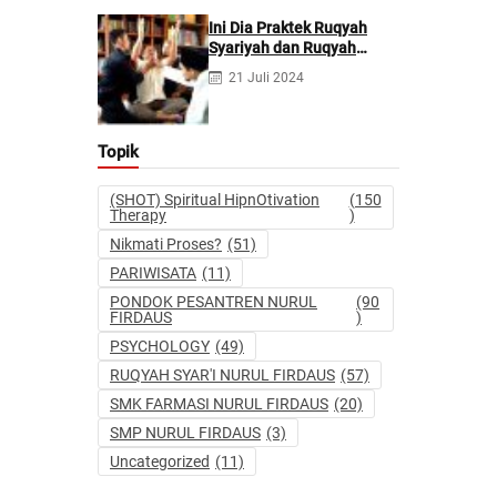
Perdata
Ini Dia Praktek Ruqyah
Syariyah dan Ruqyah
Syetan Menurut Dr Gumilar
21 Juli 2024
Topik
(SHOT) Spiritual HipnOtivation
(150
Therapy
)
Nikmati Proses?
(51)
PARIWISATA
(11)
PONDOK PESANTREN NURUL
(90
FIRDAUS
)
PSYCHOLOGY
(49)
RUQYAH SYAR'I NURUL FIRDAUS
(57)
SMK FARMASI NURUL FIRDAUS
(20)
SMP NURUL FIRDAUS
(3)
Uncategorized
(11)