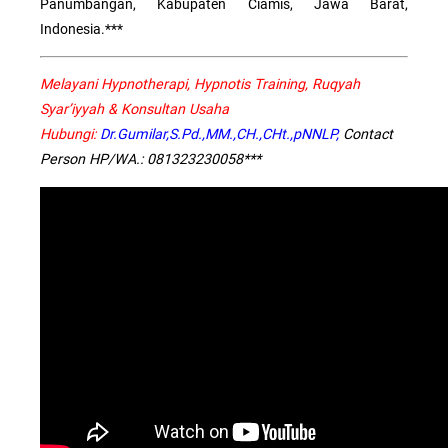
Panumbangan, Kabupaten Ciamis, Jawa Barat,
Indonesia.***
Melayani Hypnotherapi, Hypnotis Training, Ruqyah
Syar’iyyah & Konsultan Usaha
Hubungi:
Dr.Gumilar,S.Pd.,MM.,CH.,CHt.,pNNLP,
Contact
Person HP/WA.: 081323230058***