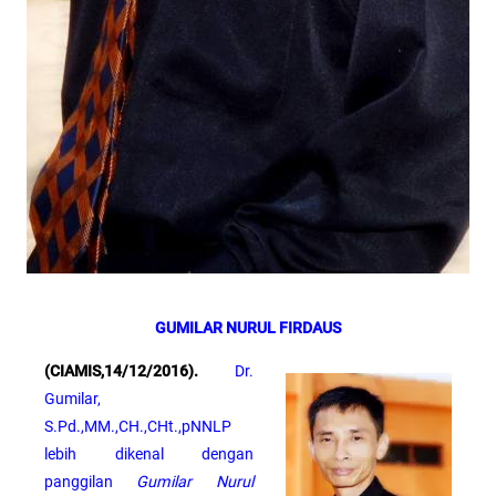
GUMILAR NURUL FIRDAUS
(CIAMIS,14/12/2016).
Dr.
Gumilar,
S.Pd.,MM.,CH.,CHt.,pNNLP
lebih dikenal dengan
panggilan
Gumilar Nurul