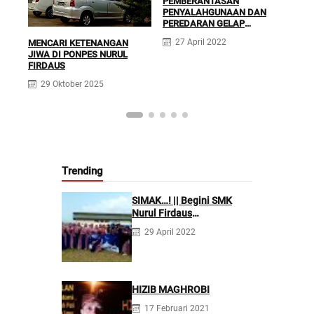
PEMBERANTASAN
SEJ
PENYALAHGUNAAN DAN
PES
PEREDARAN GELAP
Cata
NARKOTIKA (P4GN) || BNNK
27 April 2022
MENCARI KETENANGAN
Ciamis ke Ponpes Nurul
6
JIWA DI PONPES NURUL
Firdaus
FIRDAUS
29 Oktober 2025
Trending
SIMAK…! || Begini SMK
Nurul Firdaus
Mengarahkan Siswanya
29 April 2022
agar Menjadi Asisten
Tenaga Kefarmasian yang
Profesional
HIZIB MAGHROBI
17 Februari 2021