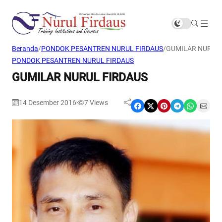
Beranda
/
PONDOK PESANTREN NURUL FIRDAUS
/
GUMILAR NURUL 
PONDOK PESANTREN NURUL FIRDAUS
GUMILAR NURUL FIRDAUS
14 Desember 2016
7
Views
|
Share on Facebook
Share on X
Share on Pinterest
Share on Telegram
Share on WhatsApp
Share on Email