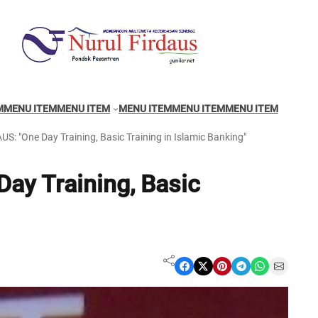
M
MENU ITEM
MENU ITEM
MENU ITEM
MENU ITEM
MENU ITEM
: "One Day Training, Basic Training in Islamic Banking"
ay Training, Basic
Share on Facebook
Share on X
Share on Pinterest
Share on Telegram
Share on WhatsApp
Share on Email