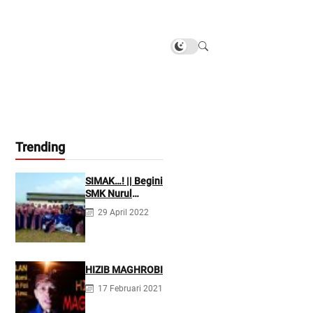
Trending
SIMAK…! || Begini
SMK Nurul
Firdaus
29 April 2022
Mengarahkan
Siswanya agar
Menjadi Asisten
Tenaga
Kefarmasian
HIZIB MAGHROBI
yang Profesional
17 Februari 2021