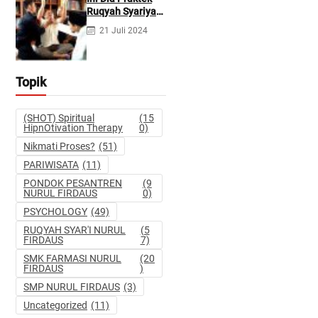
Pidana dan
Ruqyah Syariyah
Perdata
dan Ruqyah
21 Juli 2024
Syetan Menurut
Dr Gumilar
Topik
(SHOT) Spiritual
(15
HipnOtivation Therapy
0)
Nikmati Proses?
(51)
PARIWISATA
(11)
PONDOK PESANTREN
(9
NURUL FIRDAUS
0)
PSYCHOLOGY
(49)
RUQYAH SYAR'I NURUL
(5
FIRDAUS
7)
SMK FARMASI NURUL
(20
FIRDAUS
)
SMP NURUL FIRDAUS
(3)
Uncategorized
(11)