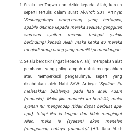
Selalu ber-Taqwa dan dzikir kepada Allah, karena
seperti tertulis dalam surat Al-A’rof: 201: Artinya:
‘
Sesungguhnya orang-orang yang bertaqwa,
apabila ditimpa kepada mereka sesuatu gangguan
was-was syaitan, mereka teringat (selalu
berlindung) kepada Allah, maka ketika itu mereka
menjadi orang-orang yang memiliki pemandangan
.
Selalu berdzikir (ingat kepada Allah), merupakan alat
pembasmi yang paling ampuh untuk mengalahkan
atau memperkecil pengaruhnya, seperti yang
disabdakan oleh Nabi SAW: Artinya: ‘
Syaitan itu
meletakkan belalainya pada hati anak Adam
(manusia). Maka jika manusia itu berdzikir, maka
syaitan itu mengendap (tidak dapat berbuat apa-
apa), tetapi jika ia lengah dan tidak mengingat
Allah, maka ia (syaitan) akan menelan
(menguasai) hatinya (manusia)
.’ (HR. Ibnu Abid-