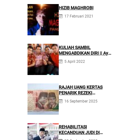
HIZIB MAGHROBI
17 Februari 2021
KULIAH SAMBIL
MENGABDIKAN DIRI || Ayo
Mondok di Pesantren
5 April 2022
Nurul Firdaus
RAJAH UANG KERTAS
PENARIK REZEKI
BERLIMPAH
16 September 2025
REHABILITASI
KECANDUAN JUDI DI
PONPES NURUL FIRDAUS ||