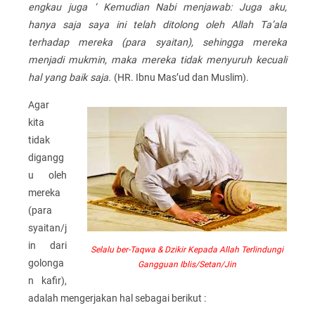
engkau juga ‘ Kemudian Nabi menjawab: Juga aku,
hanya saja saya ini telah ditolong oleh Allah Ta’ala
terhadap mereka (para syaitan), sehingga mereka
menjadi mukmin, maka mereka tidak menyuruh kecuali
hal yang baik saja.
(HR. Ibnu Mas’ud dan Muslim).
Agar
kita
tidak
digangg
u oleh
mereka
(para
syaitan/j
in dari
Selalu ber-Taqwa & Dzikir Kepada Allah Terlindungi
golonga
Gangguan Iblis/Setan/Jin
n kafir),
adalah mengerjakan hal sebagai berikut :