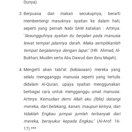
Dunya).
Berpuasa dan makan secukupnya, berarti
membentengi masuknya syaitan ke dalam hati,
seperti yang pernah Nabi SAW katakan : Artinya:
‘
Sesungguhnya syaitan itu berjalan pada manusia
lewat tempat jalannya darah. Maka sempitkanlah
tempat berjalannya dengan lapar
.’ (HR. Ahmad, Al-
Bukhari, Muslim serta Abu Dawud dan Ibnu Majah).
Mengerti akan tabi’at (kebiasaan) mereka yang
selalu mengganggu manusia seperti yang tertulis
didalam Al-Quran, upaya syaitan menggunakan
berbagai cara untuk mengganggu umat manusia:
Artinya:
Kemudian demi Allah aku (Iblis) datangi
mereka, dari belakang, kanan, maupun kirinya, dan
tidaklah Engkau jumpai jumlah terbanyak dari
mereka, bersyukur kepada Engkau
.’ (Al-Arof: 16-
17).***