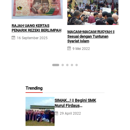
RAJAH UANG KERTAS
PENARIK REZEKI BERLIMPAH
JAN
MACAM-MACAM RUQYAH ||
Ruqi
Sesuai dengan Tuntunan
16 September 2025
Pen
Syariat Islam
Isl
9 Mei 2022
Trending
SIMAK…! || Begini SMK
Nurul Firdaus
Mengarahkan Siswanya
29 April 2022
agar Menjadi Asisten
Tenaga Kefarmasian yang
Profesional