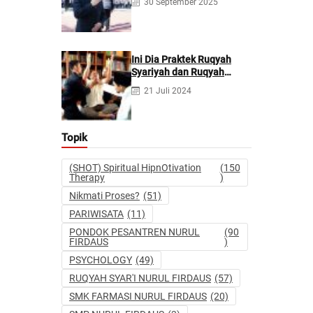
30 September 2025
Kecanduan Judi
Berpotensi Melakukan
Kejahatan Pidana dan
Perdata
Ini Dia Praktek Ruqyah
Syariyah dan Ruqyah
Syetan Menurut Dr Gumilar
21 Juli 2024
Topik
(SHOT) Spiritual HipnOtivation
(150
Therapy
)
Nikmati Proses?
(51)
PARIWISATA
(11)
PONDOK PESANTREN NURUL
(90
FIRDAUS
)
PSYCHOLOGY
(49)
RUQYAH SYAR'I NURUL FIRDAUS
(57)
SMK FARMASI NURUL FIRDAUS
(20)