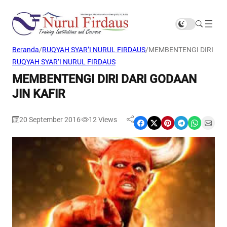
Beranda
/
RUQYAH SYAR’I NURUL FIRDAUS
/
MEMBENTENGI DIRI DAR
RUQYAH SYAR’I NURUL FIRDAUS
MEMBENTENGI DIRI DARI GODAAN
JIN KAFIR
20 September 2016
12
Views
|
Share on Facebook
Share on X
Share on Pinterest
Share on Telegram
Share on WhatsApp
Share on Email