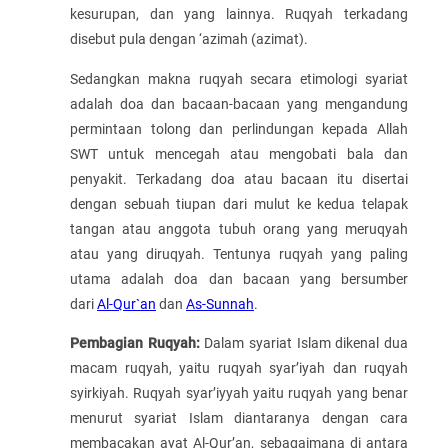
kesurupan, dan yang lainnya. Ruqyah terkadang
disebut pula dengan ‘azimah (azimat).
Sedangkan makna ruqyah secara etimologi syariat
adalah doa dan bacaan-bacaan yang mengandung
permintaan tolong dan perlindungan kepada Allah
SWT untuk mencegah atau mengobati bala dan
penyakit. Terkadang doa atau bacaan itu disertai
dengan sebuah tiupan dari mulut ke kedua telapak
tangan atau anggota tubuh orang yang meruqyah
atau yang diruqyah. Tentunya ruqyah yang paling
utama adalah doa dan bacaan yang bersumber
dari
Al-Qur`an
dan
As-Sunnah
.
Pembagian Ruqyah
:
Dalam syariat Islam dikenal dua
macam ruqyah, yaitu ruqyah syar’iyah dan ruqyah
syirkiyah. Ruqyah syar’iyyah yaitu ruqyah yang benar
menurut syariat Islam diantaranya dengan cara
membacakan ayat Al-Qur’an, sebagaimana di antara