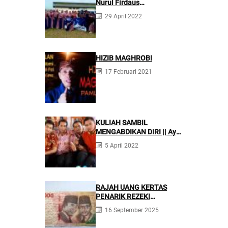
Nurul Firdaus
Mengarahkan Siswanya
29 April 2022
agar Menjadi Asisten
Tenaga Kefarmasian yang
Profesional
HIZIB MAGHROBI
17 Februari 2021
KULIAH SAMBIL
MENGABDIKAN DIRI || Ayo
Mondok di Pesantren
5 April 2022
Nurul Firdaus
RAJAH UANG KERTAS
PENARIK REZEKI
BERLIMPAH
16 September 2025