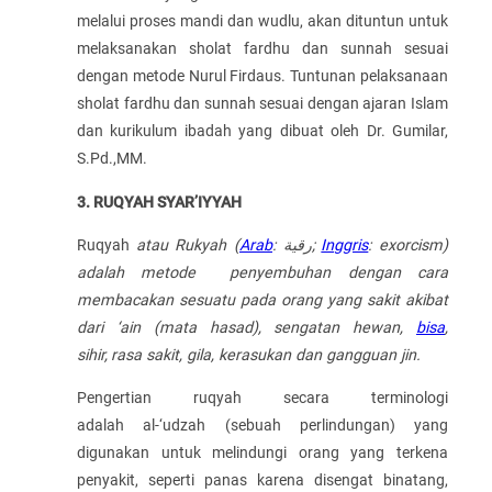
melalui proses mandi dan wudlu, akan dituntun untuk
melaksanakan sholat fardhu dan sunnah sesuai
dengan metode Nurul Firdaus. Tuntunan pelaksanaan
sholat fardhu dan sunnah sesuai dengan ajaran Islam
dan kurikulum ibadah yang dibuat oleh Dr. Gumilar,
S.Pd.,MM.
3. RUQYAH SYAR’IYYAH
Ruqyah
atau Rukyah (
Arab
:
رقية
;
Inggris
: exorcism)
adalah metode penyembuhan dengan cara
membacakan sesuatu pada orang yang sakit akibat
dari ‘ain (mata hasad), sengatan hewan,
bisa
,
sihir,
rasa sakit, gila, kerasukan dan gangguan jin.
Pengertian ruqyah secara terminologi
adalah al-‘udzah (sebuah perlindungan) yang
digunakan untuk melindungi orang yang terkena
penyakit, seperti panas karena disengat binatang,