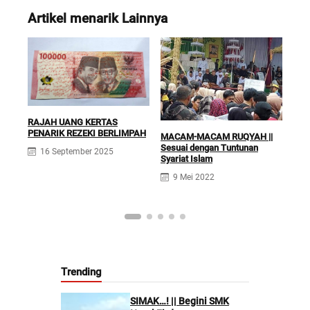
Artikel menarik Lainnya
RAJAH UANG KERTAS
PENARIK REZEKI BERLIMPAH
JAN
MACAM-MACAM RUQYAH ||
Ruqi
Sesuai dengan Tuntunan
16 September 2025
Pen
Syariat Islam
Isl
9 Mei 2022
Trending
SIMAK…! || Begini SMK