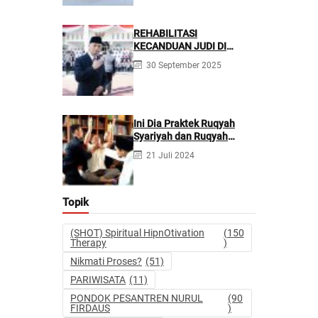
REHABILITASI
KECANDUAN JUDI DI
PONPES NURUL FIRDAUS ||
30 September 2025
Kecanduan Judi
Berpotensi Melakukan
Kejahatan Pidana dan
Perdata
Ini Dia Praktek Ruqyah
Syariyah dan Ruqyah
Syetan Menurut Dr Gumilar
21 Juli 2024
Topik
(SHOT) Spiritual HipnOtivation
(150
Therapy
)
Nikmati Proses?
(51)
PARIWISATA
(11)
PONDOK PESANTREN NURUL
(90
FIRDAUS
)