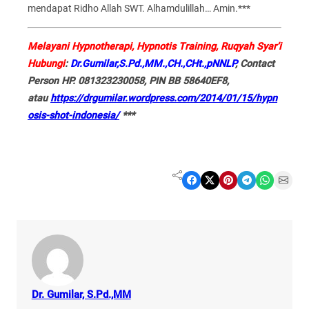
mendapat Ridho Allah SWT. Alhamdulillah… Amin.
***
Melayani Hypnotherapi, Hypnotis Training, Ruqyah Syar’i
Hubungi
:
Dr.Gumilar,S.Pd.,MM.,CH.,CHt.,pNNLP
, Contact
Person HP. 081323230058, PIN BB 58640EF8,
atau
https://drgumilar.wordpress.com/2014/01/15/hypn
osis-shot-indonesia/
***
Share on Facebook
Share on X
Share on Pinterest
Share on Telegram
Share on WhatsApp
Share on Email
Dr. Gumilar, S.Pd.,MM