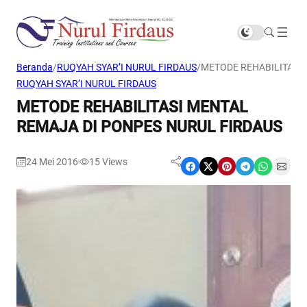
Beranda
/
RUQYAH SYAR’I NURUL FIRDAUS
/
METODE REHABILITASI
RUQYAH SYAR’I NURUL FIRDAUS
METODE REHABILITASI MENTAL
REMAJA DI PONPES NURUL FIRDAUS
24 Mei 2016
15
Views
|
Share on Facebook
Share on X
Share on Pinterest
Share on Telegram
Share on WhatsApp
Share on Email