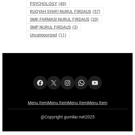
PSYCHOLOGY
(49)
RUQYAH SYAR'I NURUL FIRDAUS
(57)
SMK FARMASI NURUL FIRDAUS
(20)
SMP NURUL FIRDAUS
(3)
Uncategorized
(11)
Facebook
X
Instagram
WhatsApp
YouTube
Menu Item
Menu Item
Menu Item
Menu Item
@Copyright gumilar.net2025