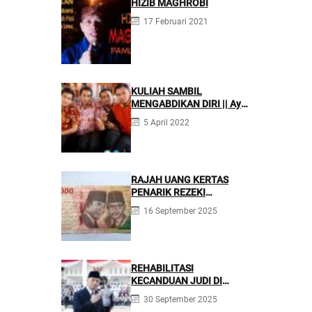
HIZIB MAGHROBI
17 Februari 2021
KULIAH SAMBIL
MENGABDIKAN DIRI || Ayo
Mondok di Pesantren
5 April 2022
Nurul Firdaus
RAJAH UANG KERTAS
PENARIK REZEKI
BERLIMPAH
16 September 2025
REHABILITASI
KECANDUAN JUDI DI
PONPES NURUL FIRDAUS ||
30 September 2025
Kecanduan Judi