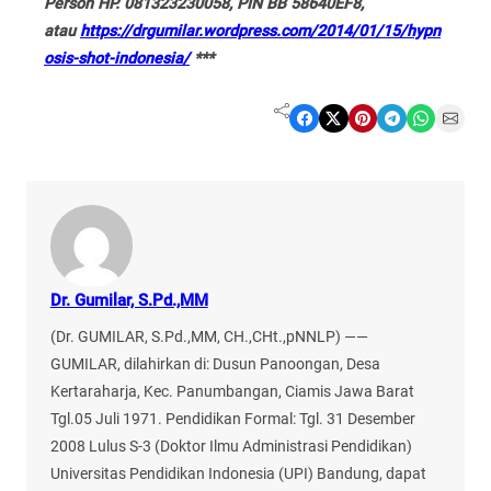
Person HP. 081323230058, PIN BB 58640EF8,
atau
https://drgumilar.wordpress.com/2014/01/15/hypn
osis-shot-indonesia/
***
Share on Facebook
Share on X
Share on Pinterest
Share on Telegram
Share on WhatsApp
Share on Email
Dr. Gumilar, S.Pd.,MM
(Dr. GUMILAR, S.Pd.,MM, CH.,CHt.,pNNLP) ——
GUMILAR, dilahirkan di: Dusun Panoongan, Desa
Kertaraharja, Kec. Panumbangan, Ciamis Jawa Barat
Tgl.05 Juli 1971. Pendidikan Formal: Tgl. 31 Desember
2008 Lulus S-3 (Doktor Ilmu Administrasi Pendidikan)
Universitas Pendidikan Indonesia (UPI) Bandung, dapat