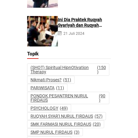
Berpotensi Melakukan
Kejahatan Pidana dan
Perdata
Ini Dia Praktek Ruqyah
Syariyah dan Ruqyah
Syetan Menurut Dr Gumilar
21 Juli 2024
Topik
(SHOT) Spiritual HipnOtivation
(150
Therapy
)
Nikmati Proses?
(51)
PARIWISATA
(11)
PONDOK PESANTREN NURUL
(90
FIRDAUS
)
PSYCHOLOGY
(49)
RUQYAH SYAR'I NURUL FIRDAUS
(57)
SMK FARMASI NURUL FIRDAUS
(20)
SMP NURUL FIRDAUS
(3)