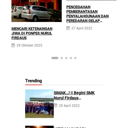
PENCEGAHAN
PEMBERANTASAN
SEJ
PENYALAHGUNAAN DAN
PES
PEREDARAN GELAP
Cata
NARKOTIKA (P4GN) || BNNK
27 April 2022
MENCARI KETENANGAN
Ciamis ke Ponpes Nurul
6
JIWA DI PONPES NURUL
Firdaus
FIRDAUS
29 Oktober 2025
Trending
SIMAK…! || Begini SMK
Nurul Firdaus
Mengarahkan Siswanya
29 April 2022
agar Menjadi Asisten
Tenaga Kefarmasian yang
Profesional