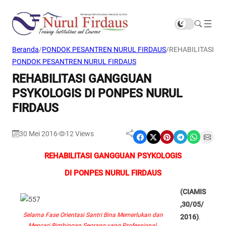
Beranda
/
PONDOK PESANTREN NURUL FIRDAUS
/
REHABILITASI G
PONDOK PESANTREN NURUL FIRDAUS
REHABILITASI GANGGUAN
PSYKOLOGIS DI PONPES NURUL
FIRDAUS
30 Mei 2016
12
Views
|
Share on Facebook
Share on X
Share on Pinterest
Share on Telegram
Share on WhatsApp
Share on Email
REHABILITASI GANGGUAN PSYKOLOGIS
DI PONPES NURUL FIRDAUS
(CIAMIS
,30/05/
Selama Fase Orientasi Santri Bina Memerlukan dan
2016)
.
Mencari Bimbingan Seorang yang Professional.