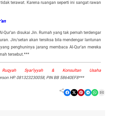
idak terawat. Karena ruangan seperti ini sangat rawan
’an
Qur’an disukai Jin. Rumah yang tak pernah terdengar
ran. Jin/setan akan tersiksa bila mendengar lantunan
 yang penghuninya jarang membaca Al-Qur’an mereka
mah tersebut.***
g, Ruqyah Syar’iyyah & Konsultan Usaha
Person HP. 081323230058, PIN BB 58640EF8***
Share on Facebook
Share on X
Share on Pinterest
Share on Telegram
Share on WhatsApp
Share on Email