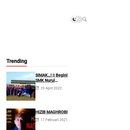
Trending
SIMAK…! || Begini
SMK Nurul
Firdaus
29 April 2022
Mengarahkan
Siswanya agar
Menjadi Asisten
Tenaga
Kefarmasian
HIZIB MAGHROBI
yang Profesional
17 Februari 2021