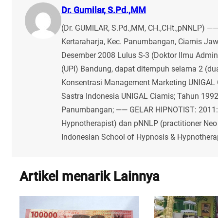
Dr. Gumilar, S.Pd.,MM
(Dr. GUMILAR, S.Pd.,MM, CH.,CHt.,pNNLP) ——
Kertaraharja, Kec. Panumbangan, Ciamis Jawa
Desember 2008 Lulus S-3 (Doktor Ilmu Admini
(UPI) Bandung, dapat ditempuh selama 2 (dua
Konsentrasi Management Marketing UNIGAL C
Sastra Indonesia UNIGAL Ciamis; Tahun 199
Panumbangan; —— GELAR HIPNOTIST: 2011: Gel
Hypnotherapist) dan pNNLP (practitioner Neo 
Indonesian School of Hypnosis & Hypnothera
Artikel menarik Lainnya