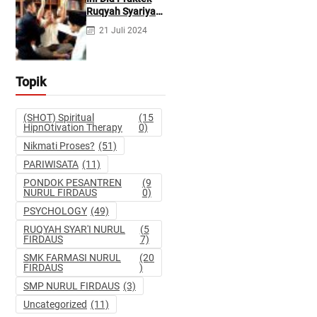
Pidana dan
Ruqyah Syariyah
Perdata
dan Ruqyah
21 Juli 2024
Syetan Menurut
Dr Gumilar
Topik
(SHOT) Spiritual
(15
HipnOtivation Therapy
0)
Nikmati Proses?
(51)
PARIWISATA
(11)
PONDOK PESANTREN
(9
NURUL FIRDAUS
0)
PSYCHOLOGY
(49)
RUQYAH SYAR'I NURUL
(5
FIRDAUS
7)
SMK FARMASI NURUL
(20
FIRDAUS
)
SMP NURUL FIRDAUS
(3)
Uncategorized
(11)