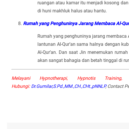
ruangan atau kamar itu menjadi kosong dan t
di huni makhluk halus atau hantu.
Rumah yang Penghuninya Jarang Membaca Al-Qur
Rumah yang penghuninya jarang membaca Al-
lantunan Al-Qur’an sama halnya dengan kubu
Al-Qur’an. Dan saat Jin menemukan rumah
akan sangat bahagia dan betah tinggal di ru
Melayani Hypnotherapi, Hypnotis Trainin
Hubungi:
Dr.Gumilar,S.Pd.,MM.,CH.,CHt.,pNNLP
, Contact 