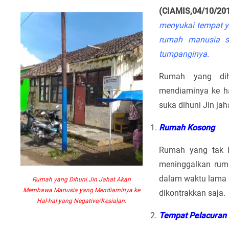
(CIAMIS,04/10/201
menyukai tempat ya
rumah manusia s
tumpanginya.
Rumah yang di
mendiaminya ke ha
suka dihuni Jin jah
Rumah Kosong
Rumah yang tak b
meninggalkan ruma
dalam waktu lama 
Rumah yang Dihuni Jin Jahat Akan
Membawa Manusia yang Mendiaminya ke
dikontrakkan saja.
Hal-hal yang Negative/Kesialan.
Tempat Pelacuran