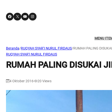
Facebook
X
YouTube
Instagram
MENU ITE
Beranda
/
RUQYAH SYAR’I NURUL FIRDAUS
/
RUMAH PALING DISUKAI
RUQYAH SYAR’I NURUL FIRDAUS
RUMAH PALING DISUKAI J
4 Oktober 2016
20
Views
|