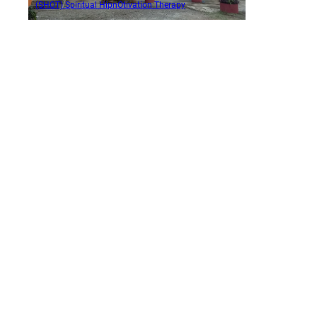
(SHOT) Spiritual HipnOtivation Therapy