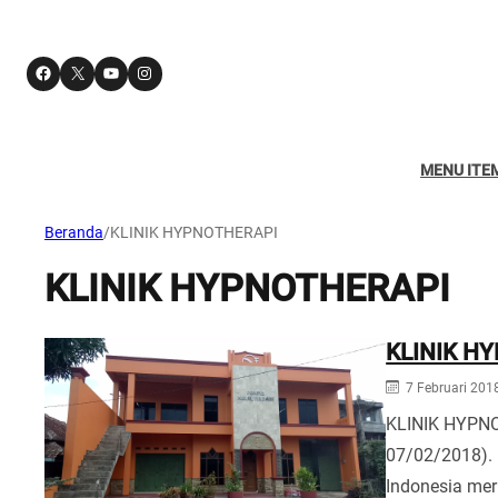
Facebook
X
YouTube
Instagram
MENU ITE
Beranda
/
KLINIK HYPNOTHERAPI
KLINIK HYPNOTHERAPI
KLINIK H
7 Februari 201
KLINIK HYPN
07/02/2018). 
Indonesia mer