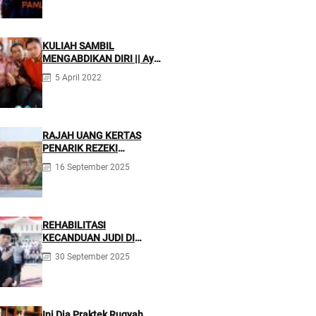
KULIAH SAMBIL
MENGABDIKAN DIRI || Ayo
Mondok di Pesantren Nurul
5 April 2022
Firdaus
RAJAH UANG KERTAS
PENARIK REZEKI
BERLIMPAH
16 September 2025
REHABILITASI
KECANDUAN JUDI DI
PONPES NURUL FIRDAUS ||
30 September 2025
Kecanduan Judi
Berpotensi Melakukan
Kejahatan Pidana dan
Perdata
Ini Dia Praktek Ruqyah