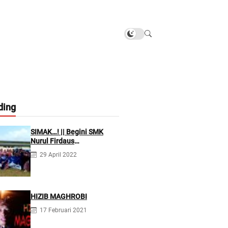
ding
SIMAK…! || Begini SMK
Nurul Firdaus
Mengarahkan Siswanya
29 April 2022
agar Menjadi Asisten
Tenaga Kefarmasian yang
Profesional
HIZIB MAGHROBI
17 Februari 2021