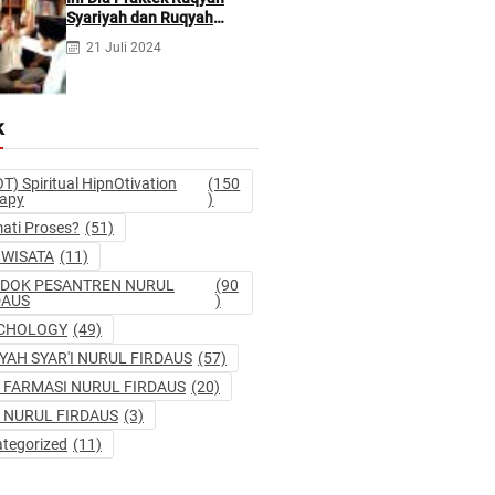
Syariyah dan Ruqyah
Syetan Menurut Dr Gumilar
21 Juli 2024
k
T) Spiritual HipnOtivation
(150
rapy
)
ati Proses?
(51)
IWISATA
(11)
DOK PESANTREN NURUL
(90
DAUS
)
CHOLOGY
(49)
YAH SYAR'I NURUL FIRDAUS
(57)
 FARMASI NURUL FIRDAUS
(20)
 NURUL FIRDAUS
(3)
tegorized
(11)