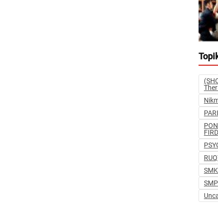
Topi
(SHO
The
Nikm
PAR
PON
FIR
PSY
RUQ
SMK
SMP
Unca