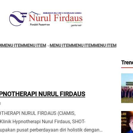
M
MENU ITEM
MENU ITEM
MENU ITEM
MENU ITEM
MENU ITEM
Tren
YPNOTHERAPI NURUL FIRDAUS
8
OTHERAPI NURUL FIRDAUS (CIAMIS,
Klinik Hypnotherapi Nurul Firdaus, SHOT-
upakan pusat perberdayaan diri holistik dengan…