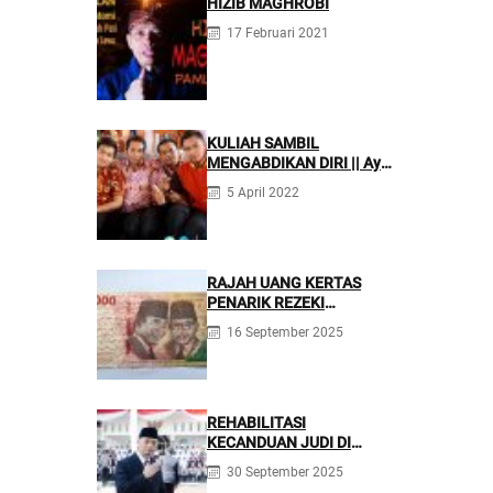
HIZIB MAGHROBI
17 Februari 2021
KULIAH SAMBIL
MENGABDIKAN DIRI || Ayo
Mondok di Pesantren
5 April 2022
Nurul Firdaus
RAJAH UANG KERTAS
PENARIK REZEKI
BERLIMPAH
16 September 2025
REHABILITASI
KECANDUAN JUDI DI
PONPES NURUL FIRDAUS ||
30 September 2025
Kecanduan Judi