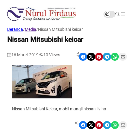
Beranda
/
Media
/
Nissan Mitsubishi keicar
Nissan Mitsubishi keicar
16 Maret 2019
10
Views
|
Share on Facebook
Share on X
Share on Pinterest
Share on Telegram
Share on WhatsApp
Share on Email
Nissan Mitsubishi Keicar, mobil mungil nissan livina
Share on Facebook
Share on X
Share on Pinterest
Share on Telegram
Share on WhatsApp
Share on Email