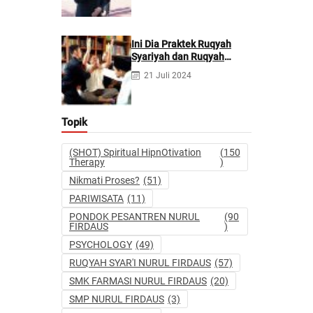
Berpotensi Melakukan
Kejahatan Pidana dan
Perdata
Ini Dia Praktek Ruqyah
Syariyah dan Ruqyah
Syetan Menurut Dr Gumilar
21 Juli 2024
Topik
(SHOT) Spiritual HipnOtivation
(150
Therapy
)
Nikmati Proses?
(51)
PARIWISATA
(11)
PONDOK PESANTREN NURUL
(90
FIRDAUS
)
PSYCHOLOGY
(49)
RUQYAH SYAR'I NURUL FIRDAUS
(57)
SMK FARMASI NURUL FIRDAUS
(20)
SMP NURUL FIRDAUS
(3)