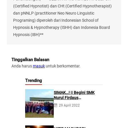
(Certified Hypnotist) dan CHt (Certified Hypnotherapist)
dan pNNLP (practitioner Neo Neuro Linguistic
Programing) diperoleh dari Indonesian School of
Hypnosis & Hypnotherapy (ISHH) dan Indonesia Board
Hypnosis (IBH)**
Tinggalkan Balasan
Anda harus
masuk
untuk berkomentar.
Trending
SIMAK…! || Begini SMK
Nurul Firdaus
Mengarahkan Siswanya
29 April 2022
agar Menjadi Asisten
Tenaga Kefarmasian yang
Profesional