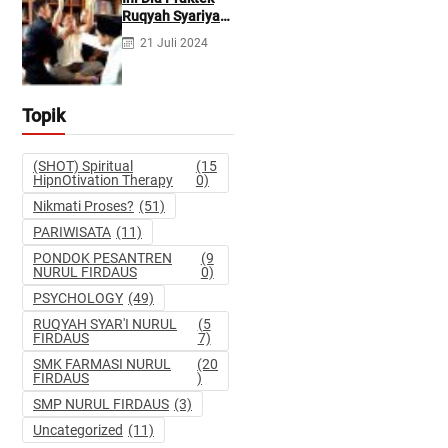
Pidana dan
Ruqyah Syariyah
Perdata
dan Ruqyah
21 Juli 2024
Syetan Menurut
Dr Gumilar
Topik
(SHOT) Spiritual
(15
HipnOtivation Therapy
0)
Nikmati Proses?
(51)
PARIWISATA
(11)
PONDOK PESANTREN
(9
NURUL FIRDAUS
0)
PSYCHOLOGY
(49)
RUQYAH SYAR'I NURUL
(5
FIRDAUS
7)
SMK FARMASI NURUL
(20
FIRDAUS
)
SMP NURUL FIRDAUS
(3)
Uncategorized
(11)