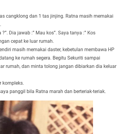
tas cangklong dan 1 tas jinjing. Ratna masih memakai
.
?”. Dia jawab :” Mau kos”. Saya tanya :” Kos
ngan cepat ke luar rumah.
a sendiri masih memakai daster, kebetulan membawa HP
datang ke rumah segera. Begitu Sekuriti sampai
ar rumah, dan minta tolong jangan dibiarkan dia keluar
r kompleks.
ya panggil bila Ratna marah dan berteriak-teriak.