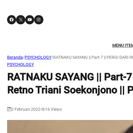
Facebook
X
YouTube
Instagram
MENU ITE
Beranda
/
PSYCHOLOGY
/
RATNAKU SAYANG || Part-7 || PERGI DARI RU
PSYCHOLOGY
RATNAKU SAYANG || Part-7 
Retno Triani Soekonjono || 
2 Februari 2022
16
Views
|