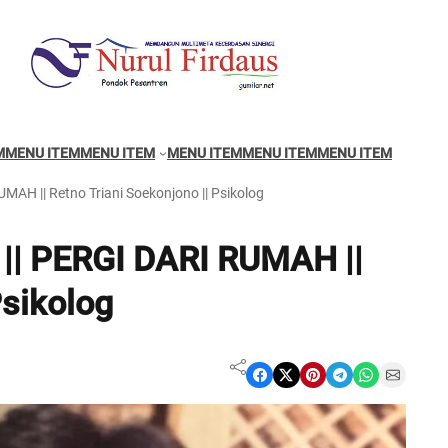
M
MENU ITEM
MENU ITEM
MENU ITEM
MENU ITEM
MENU ITEM
MAH || Retno Triani Soekonjono || Psikolog
|| PERGI DARI RUMAH ||
Psikolog
Share on Facebook
Share on X
Share on Pinterest
Share on Telegram
Share on WhatsApp
Share on Email