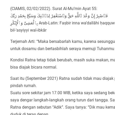
(CIAMIS, 02/02/2022). Surat Al-Mu’min Ayat 55:
فَٱصْبِرْ إِنَّ وَعْدَ ٱللَّهِ حَقٌّ وَٱسْتَغْفِرْ لِذَنۢبِكَ وَسَبِّحْ بِحَمْدِ رَبِّكَ
بِٱلْعَشِىِّ وَٱلْإِبْكَٰرِ Arab-Latin: Faṣbir inna wa’dallāhi ḥaqquw wastagfir liżambika wa sabbiḥ biḥamdi rabbika
bil-‘asyiyyi wal-ibkār
Terjemah Arti: “Maka bersabarlah kamu, karena sesunggu
untuk dosamu dan bertasbihlah seraya memuji Tuhanmu 
Kondisi Ratna tetap tidak berubah, masih suka makan, mar
bisa diajak bicara normal.
Saat itu (September 2021) Ratna sudah tidak mau diajak p
pindah rumah.
Suatu sore sekitar jam 17.00 WIB, ketika saya sedang be
saya dengar langkah-langkah orang turun dari tangga. S
Ratna dengan sebutan “Adik”. Saya tanya: “Dik mau kema
duduk di teras depan.