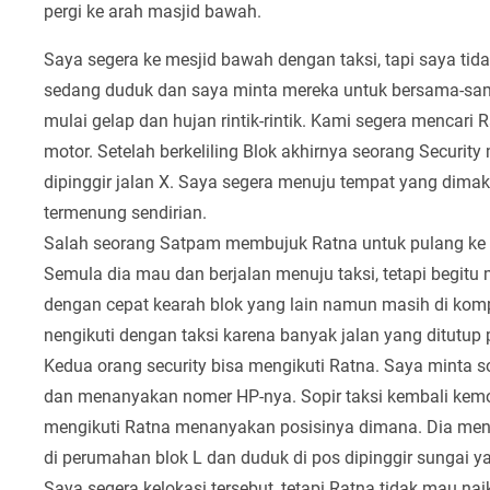
pergi ke arah masjid bawah.
Saya segera ke mesjid bawah dengan taksi, tapi saya tida
sedang duduk dan saya minta mereka untuk bersama-sama
mulai gelap dan hujan rintik-rintik. Kami segera mencari
motor. Setelah berkeliling Blok akhirnya seorang Securi
dipinggir jalan X. Saya segera menuju tempat yang dimak
termenung sendirian.
Salah seorang Satpam membujuk Ratna untuk pulang ke 
Semula dia mau dan berjalan menuju taksi, tetapi begitu 
dengan cepat kearah blok yang lain namun masih di kom
nengikuti dengan taksi karena banyak jalan yang ditutup p
Kedua orang security bisa mengikuti Ratna. Saya minta so
dan menanyakan nomer HP-nya. Sopir taksi kembali kemo
mengikuti Ratna menanyakan posisinya dimana. Dia meng
di perumahan blok L dan duduk di pos dipinggir sungai 
Saya segera kelokasi tersebut, tetapi Ratna tidak mau nai