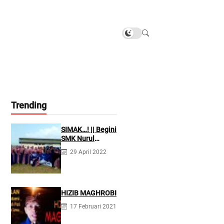
Trending
SIMAK…! || Begini
SMK Nurul
Firdaus
29 April 2022
Mengarahkan
Siswanya agar
Menjadi Asisten
Tenaga
Kefarmasian
HIZIB MAGHROBI
yang Profesional
17 Februari 2021