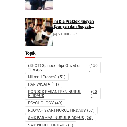
Kecanduan Judi
Berpotensi Melakukan
Kejahatan Pidana dan
Perdata
Ini Dia Praktek Ruqyah
Syariyah dan Ruqyah
Syetan Menurut Dr Gumilar
21 Juli 2024
Topik
(SHOT) Spiritual HipnOtivation
(150
Therapy
)
Nikmati Proses?
(51)
PARIWISATA
(11)
PONDOK PESANTREN NURUL
(90
FIRDAUS
)
PSYCHOLOGY
(49)
RUQYAH SYAR'I NURUL FIRDAUS
(57)
SMK FARMASI NURUL FIRDAUS
(20)
SMP NURUL FIRDAUS
(3)