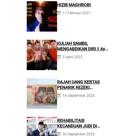
HIZIB MAGHROBI
17 Februari 2021
KULIAH SAMBIL
MENGABDIKAN DIRI || Ayo
Mondok di Pesantren
5 April 2022
Nurul Firdaus
RAJAH UANG KERTAS
PENARIK REZEKI
BERLIMPAH
16 September 2025
REHABILITASI
KECANDUAN JUDI DI
PONPES NURUL FIRDAUS ||
30 September 2025