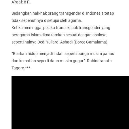
A’raaf: 81].
Sedangkan hak-hak orang transgender di Indonesia tetap
tidak sepenuhnya disetujui oleh agama.
Ketika meninggal pelaku transeksual/transgender yang
beragama Islam dimakamkan sesuai dengan asalnya,
seperti halnya Dedi Yuliardi Ashadi (Dorce Gamalama).
“Biarkan hidup menjadi indah seperti bunga musim panas
dan kematian seperti daun musim gugur”. Rabindranath
Tagore.***