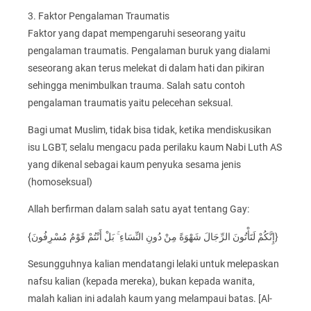
3. Faktor Pengalaman Traumatis
Faktor yang dapat mempengaruhi seseorang yaitu
pengalaman traumatis. Pengalaman buruk yang dialami
seseorang akan terus melekat di dalam hati dan pikiran
sehingga menimbulkan trauma. Salah satu contoh
pengalaman traumatis yaitu pelecehan seksual.
Bagi umat Muslim, tidak bisa tidak, ketika mendiskusikan
isu LGBT, selalu mengacu pada perilaku kaum Nabi Luth AS
yang dikenal sebagai kaum penyuka sesama jenis
(homoseksual)
Allah berfirman dalam salah satu ayat tentang Gay:
{إِنَّكُمْ لَتَأْتُونَ الرِّجَالَ شَهْوَةً مِنْ دُونِ النِّسَاءِ ۚ بَلْ أَنْتُمْ قَوْمٌ مُسْرِفُونَ}
Sesungguhnya kalian mendatangi lelaki untuk melepaskan
nafsu kalian (kepada mereka), bukan kepada wanita,
malah kalian ini adalah kaum yang melampaui batas. [Al-