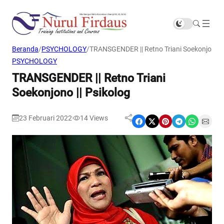
Beranda
/
PSYCHOLOGY
/
TRANSGENDER || Retno Triani Soekonjono ||
PSYCHOLOGY
TRANSGENDER || Retno Triani
Soekonjono || Psikolog
23 Februari 2022
14
Views
|
Share on Facebook
Share on X
Share on Pinterest
Share on Telegram
Share on WhatsApp
Share on Email