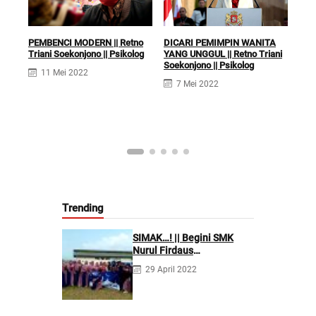
DICARI PEMIMPIN WANITA
PEMBENCI MODERN || Retno
YANG UNGGUL || Retno Triani
Triani Soekonjono || Psikolog
Soekonjono || Psikolog
11 Mei 2022
TER
7 Mei 2022
BER
Soek
5
Trending
SIMAK…! || Begini SMK
Nurul Firdaus
Mengarahkan Siswanya
29 April 2022
agar Menjadi Asisten
Tenaga Kefarmasian yang
Profesional